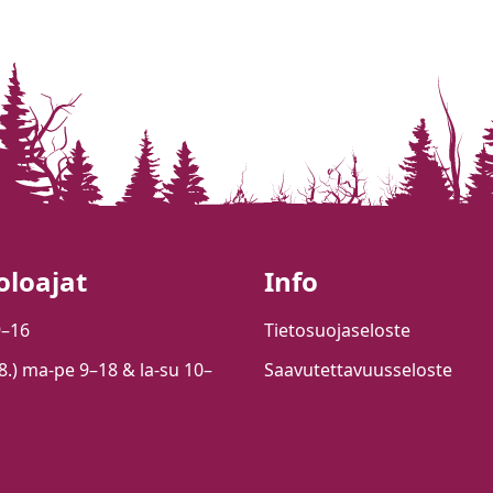
oloajat
Info
9–16
Tietosuojaseloste
.8.) ma-pe 9–18 & la-su 10–
Saavutettavuusseloste