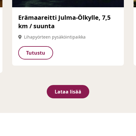
Erämaareitti Julma-Ölkylle, 7,5
km / suunta
Lihapyörteen pysäköintipaikka
Tutustu
Lataa lisää