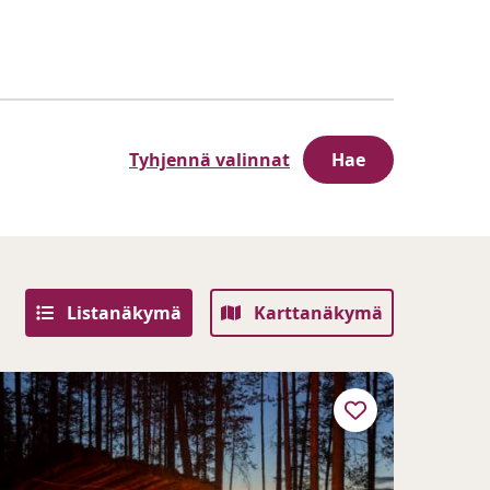
Tyhjennä valinnat
Listanäkymä
Karttanäkymä