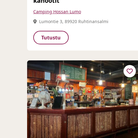
kanootit
Camping Hossan Lumo
Lumontie 3, 89920 Ruhtinansalmi
Tutustu