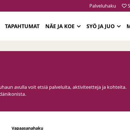
Palveluhaku
S
TAPAHTUMAT
NÄE JA KOE
SYÖ JA JUO
M
n avulla voit etsiä palveluita, aktiviteetteja ja kohteita.
dänikonista.
Vapaasanahaku