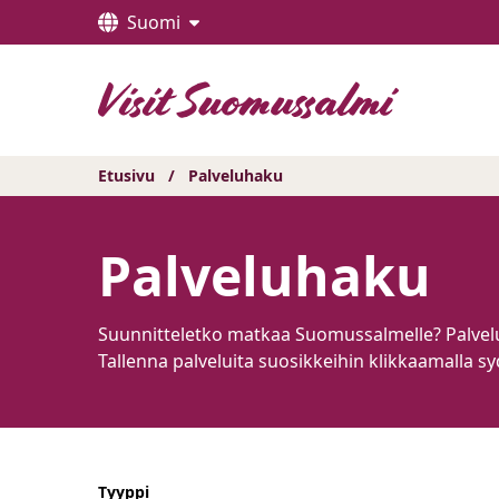
Hyppää
Suomi
sisältöön
Etusivu
/
Palveluhaku
Palveluhaku
Suunnitteletko matkaa Suomussalmelle? Palveluhau
Tallenna palveluita suosikkeihin klikkaamalla sy
Tyyppi