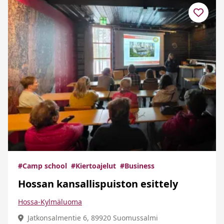
#Camp school
#Kiertoajelut
#Business
Hossan kansallispuiston esittely
Hossa-Kylmäluoma
Jatkonsalmentie 6, 89920 Suomussalmi