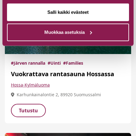
Salli kaikki evästeet
Muokkaa asetuksia
#Järven rannalla
#Uinti
#Families
Vuokrattava rantasauna Hossassa
Hossa-Kylmäluoma
Karhunkainalontie 2, 89920 Suomussalmi
Tutustu