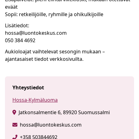
eväät
Sopii: retkeilijöille, ryhmille ja ohikulkijoille
Lisätiedot:
hossa@luontokeskus.com
050 384 4692
Aukioloajat vaihtelevat sesongin mukaan –
ajantasaiset tiedot verkkosivuilta.
Yhteystiedot
Hossa-Kylmäluoma
Jatkonsalmentie 6, 89920 Suomussalmi
hossa@luontokeskus.com
+358 503844692