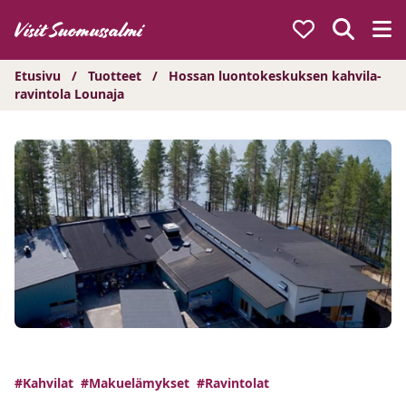
Hyppää
sisältöön
Etusivu
/
Tuotteet
/
Hossan luontokeskuksen kahvila-
ravintola Lounaja
#Kahvilat
#Makuelämykset
#Ravintolat