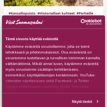
#Kansallispuisto
#Historialliset kohteet
#Perheille
Opastetut luontoretket Hossan
kansallispuistossa
Hossa-Kylmäluoma
Tämä sivusto käyttää evästeitä
Jatkonsalmentie 6, 89920 Ruhtinansalmi
Käytämme evästeitä sivustollamme, jotta se toimii
tehokkaasti ja johdonmukaisesti. Osa evästeistä on
Tutustu
sivustomme luotettavan ja turvallisen toiminnan kannalta
välttämättömiä. Mikäli annat luvan, käytämme evästeitä
myös sivustomme sisältöjen kehittämiseen,
esimerkiksi: käyttäjätilastojen keräämiseen, YouTube-
videoiden näyttämiseen sekä Facebook- ja Twitter -
virtojen esittämiseen. Lisätietoja löydät Tietosuoja-
sivuiltamme.
Näytä tiedot