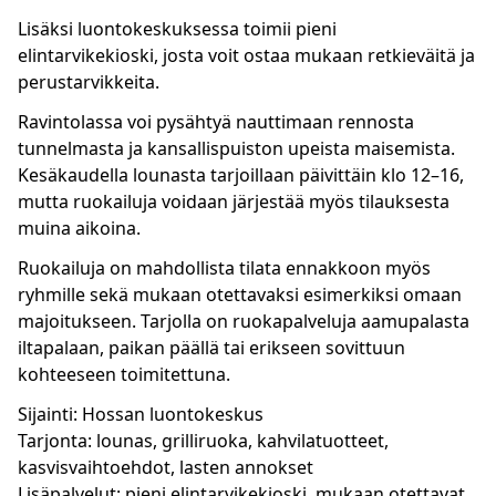
Lisäksi luontokeskuksessa toimii pieni
elintarvikekioski, josta voit ostaa mukaan retkieväitä ja
perustarvikkeita.
Ravintolassa voi pysähtyä nauttimaan rennosta
tunnelmasta ja kansallispuiston upeista maisemista.
Kesäkaudella lounasta tarjoillaan päivittäin klo 12–16,
mutta ruokailuja voidaan järjestää myös tilauksesta
muina aikoina.
Ruokailuja on mahdollista tilata ennakkoon myös
ryhmille sekä mukaan otettavaksi esimerkiksi omaan
majoitukseen. Tarjolla on ruokapalveluja aamupalasta
iltapalaan, paikan päällä tai erikseen sovittuun
kohteeseen toimitettuna.
Sijainti: Hossan luontokeskus
Tarjonta: lounas, grilliruoka, kahvilatuotteet,
kasvisvaihtoehdot, lasten annokset
Lisäpalvelut: pieni elintarvikekioski, mukaan otettavat