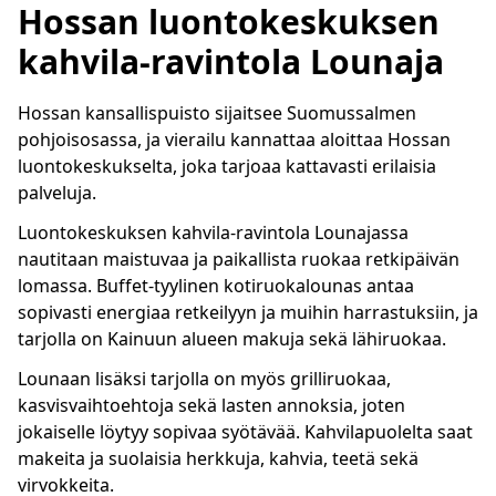
Hossan luontokeskuksen
kahvila-ravintola Lounaja
Hossan kansallispuisto sijaitsee Suomussalmen
pohjoisosassa, ja vierailu kannattaa aloittaa Hossan
luontokeskukselta, joka tarjoaa kattavasti erilaisia
palveluja.
Luontokeskuksen kahvila-ravintola Lounajassa
nautitaan maistuvaa ja paikallista ruokaa retkipäivän
lomassa. Buffet-tyylinen kotiruokalounas antaa
sopivasti energiaa retkeilyyn ja muihin harrastuksiin, ja
tarjolla on Kainuun alueen makuja sekä lähiruokaa.
Lounaan lisäksi tarjolla on myös grilliruokaa,
kasvisvaihtoehtoja sekä lasten annoksia, joten
jokaiselle löytyy sopivaa syötävää. Kahvilapuolelta saat
makeita ja suolaisia herkkuja, kahvia, teetä sekä
virvokkeita.