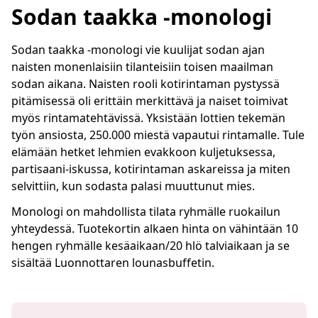
Sodan taakka -monologi
Sodan taakka -monologi vie kuulijat sodan ajan
naisten monenlaisiin tilanteisiin toisen maailman
sodan aikana. Naisten rooli kotirintaman pystyssä
pitämisessä oli erittäin merkittävä ja naiset toimivat
myös rintamatehtävissä. Yksistään lottien tekemän
työn ansiosta, 250.000 miestä vapautui rintamalle. Tule
elämään hetket lehmien evakkoon kuljetuksessa,
partisaani-iskussa, kotirintaman askareissa ja miten
selvittiin, kun sodasta palasi muuttunut mies.
Monologi on mahdollista tilata ryhmälle ruokailun
yhteydessä. Tuotekortin alkaen hinta on vähintään 10
hengen ryhmälle kesäaikaan/20 hlö talviaikaan ja se
sisältää Luonnottaren lounasbuffetin.