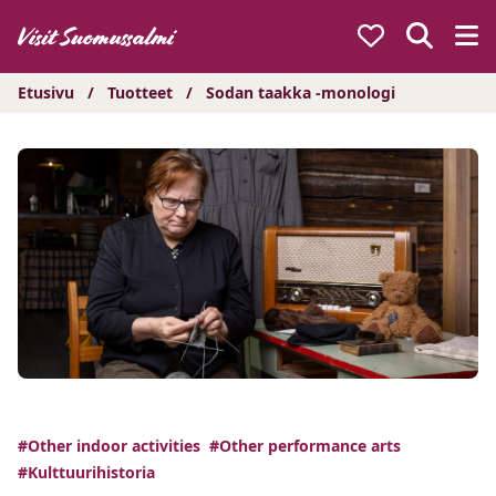
Hyppää
sisältöön
Etusivu
/
Tuotteet
/
Sodan taakka -monologi
#Other indoor activities
#Other performance arts
#Kulttuurihistoria