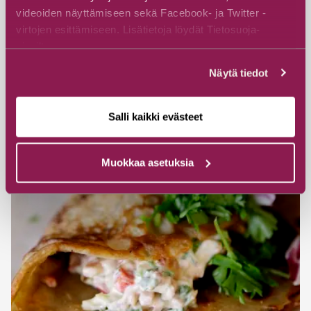
Matkustajakoti Kuutamo
videoiden näyttämiseen sekä Facebook- ja Twitter -
virtojen esittämiseen. Lisätietoja löydät Tietosuoja-
Kainuun Kuutamokeikat
sivuiltamme.
Kiannonkatu 6, 89600 Suomussalmi
Näytä tiedot
Tutustu
Salli kaikki evästeet
Muokkaa asetuksia