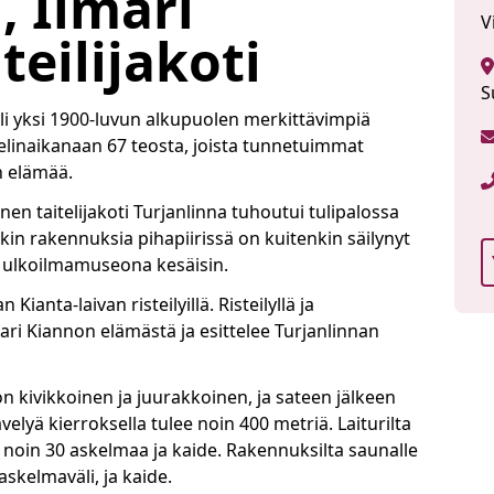
, Ilmari
V
teilijakoti
S
 oli yksi 1900-luvun alkupuolen merkittävimpiä
ti elinaikanaan 67 teosta, joista tunnetuimmat
n elämää.
nen taitelijakoti Turjanlinna tuhoutui tulipalossa
kin rakennuksia pihapiirissä on kuitenkin säilynyt
t ulkoilmamuseona kesäisin.
ianta-laivan risteilyillä. Risteilyllä ja
ri Kiannon elämästä ja esittelee Turjanlinnan
on kivikkoinen ja juurakkoinen, ja sateen jälkeen
Kävelyä kierroksella tulee noin 400 metriä. Laiturilta
 noin 30 askelmaa ja kaide. Rakennuksilta saunalle
skelmaväli, ja kaide.