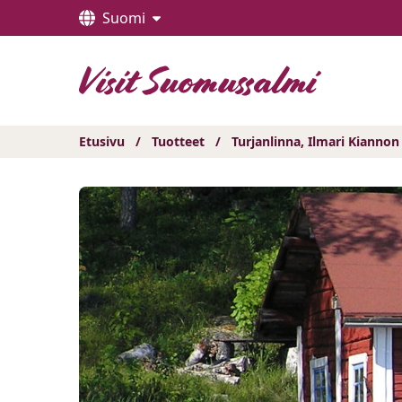
Hyppää
Suomi
sisältöön
Etusivu
/
Tuotteet
/
Turjanlinna, Ilmari Kiannon t