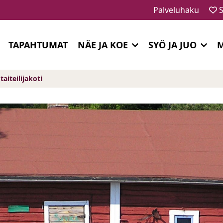
Palveluhaku
S
TAPAHTUMAT
NÄE JA KOE
SYÖ JA JUO
M
aiteilijakoti