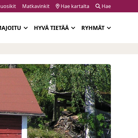
uosikit
Matkavinkit
Hae kartalta
Hae
AJOITU
HYVÄ TIETÄÄ
RYHMÄT