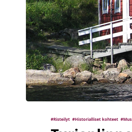
#Risteilyt
#Historialliset kohteet
#Muse