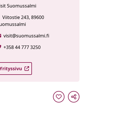
isit Suomussalmi
Viitostie 243, 89600
uomussalmi
visit@suomussalmi.fi
+358 44 777 3250
Yrityssivu