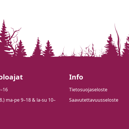
oloajat
Info
9–16
Tietosuojaseloste
.8.) ma-pe 9–18 & la-su 10–
Saavutettavuusseloste