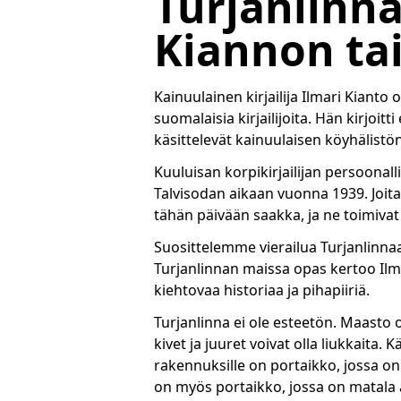
Turjanlinna
Kiannon tai
Kainuulainen kirjailija Ilmari Kianto
suomalaisia kirjailijoita. Hän kirjoit
käsittelevät kainuulaisen köyhälistö
Kuuluisan korpikirjailijan persoonalli
Talvisodan aikaan vuonna 1939. Joita
tähän päivään saakka, ja ne toimiva
Suosittelemme vierailua Turjanlinnaan K
Turjanlinnan maissa opas kertoo Ilma
kiehtovaa historiaa ja pihapiiriä.
Turjanlinna ei ole esteetön. Maasto 
kivet ja juuret voivat olla liukkaita. 
rakennuksille on portaikko, jossa on
on myös portaikko, jossa on matala a