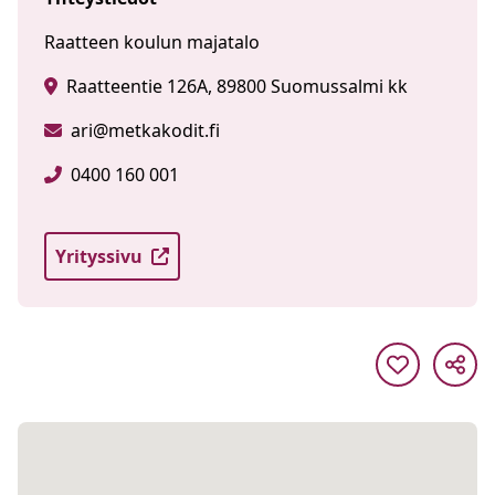
Raatteen koulun majatalo
Raatteentie 126A, 89800 Suomussalmi kk
ari@metkakodit.fi
0400 160 001
Yrityssivu