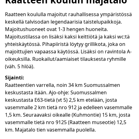
Raatteen koululla majoitut rauhallisessa ympäristössä
keskellä talvisodan legendaarisia taistelupaikkoja.
Majoitushuoneet ovat 1-3 hengen huoneita.
Majoitustilassa on lisäksi kaksi keittiötä ja kaksi wc:tä
yhteiskäytössä. Pihapiiristä löytyy grillikota, joka on
majoittujien vapaassa käytössä. Lisäksi on ravintola A-
oikeuksilla. Ruokailut/aamiaiset tilauksesta ryhmille
(väh. 5 hlöä).
Sijainti:
Raatteentien varrella, noin 34 km Suomussalmen
keskustasta itään. Ajo-ohje: Suomussalmen
keskustasta E63-tietä (vt 5) 2,5 km etelään, josta
vasemmalle 2 km tietä nro 912 ja edelleen vasemmalle
1,5 km. Seuraavaksi oikealle (Kuhmontie) 15 km, josta
vasemmalle tietä nro 9125 (Raatteen museotie) 12,5
km. Majatalo tien vasemmalla puolella.