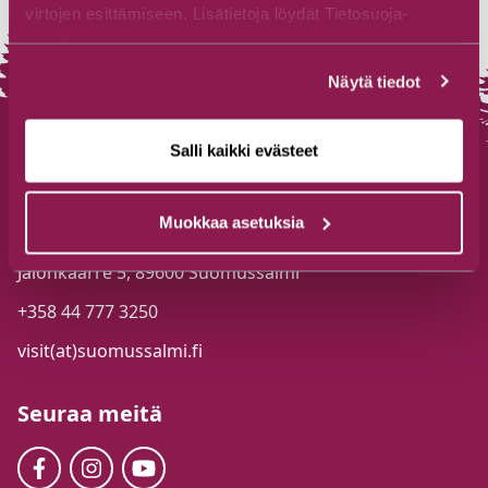
virtojen esittämiseen. Lisätietoja löydät Tietosuoja-
sivuiltamme.
Näytä tiedot
Salli kaikki evästeet
Suomussalmen Matkailutoimisto
Muokkaa asetuksia
Jalonkaarre 5, 89600 Suomussalmi
+358 44 777 3250
visit(at)suomussalmi.fi
Seuraa meitä