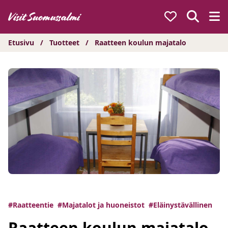
Hyppää
sisältöön
Etusivu
/
Tuotteet
/
Raatteen koulun majatalo
#Raatteentie
#Majatalot ja huoneistot
#Eläinystävällinen
Raatteen koulun majatalo