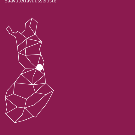
Saavutettavuusseloste