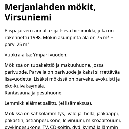
Merjanlahden mökit,
Virsuniemi
Piispajärven rannalla sijaitseva hirsimökki, joka on
2
rakennettu 1998. Mökin asuinpinta-ala on 75 m
+
2
parvi 25 m
.
Vuokra-aika: Ympäri vuoden.
Mökissä on tupakeittiö ja makuuhuone, jossa
parivuode. Parvella on parivuode ja kaksi siirrettävää
lisävuodetta. Lisäksi mökissä on parveke, avokuisti ja
eko-kuivakäymälä.
Rantasauna ja pesuhuone.
Lemmikkieläimet sallittu (ei lisämaksua).
Mökissä on sähkölämmitys, -valo ja -hella, jääkaappi,
pakastin, astianpesukone, leivinuuni, mikroaaltouuni,
pyykinpesukone, TV, CD-soitin, dvd, kylmä ja lämmin