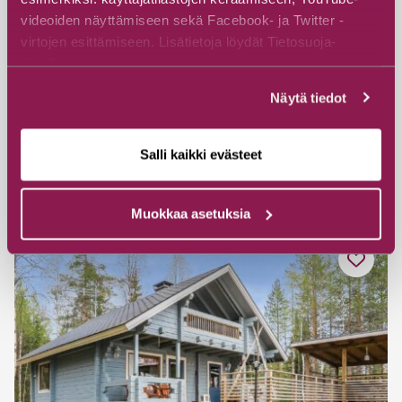
videoiden näyttämiseen sekä Facebook- ja Twitter -
#Mökit ja huvilat
#Eläinystävällinen
virtojen esittämiseen. Lisätietoja löydät Tietosuoja-
Merjanlahden mökit, Metsoniemi
sivuiltamme.
Merjanlahden mökit
Näytä tiedot
Vasarantie, 89760 Piispajärvi
Salli kaikki evästeet
Tutustu
Muokkaa asetuksia