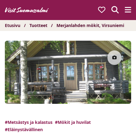
Hyppää
sisältöön
Etusivu
/
Tuotteet
/
Merjanlahden mökit, Virsuniemi
#Metsästys ja kalastus
#Mökit ja huvilat
#Eläinystävällinen