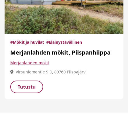
#Mökit ja huvilat
#Eläinystävällinen
Merjanlahden mökit, Piispanhiippa
Merjanlahden mökit
Virsuniementie 9 D, 89760 Piispajärvi
Tutustu