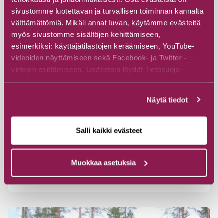
sivustomme luotettavan ja turvallisen toiminnan kannalta
välttämättömiä. Mikäli annat luvan, käytämme evästeitä
myös sivustomme sisältöjen kehittämiseen,
esimerkiksi: käyttäjätilastojen keräämiseen, YouTube-
videoiden näyttämiseen sekä Facebook- ja Twitter -
virtojen esittämiseen. Lisätietoja löydät Tietosuoja-
sivuiltamme.
#Revontulimajoitus
#Mökit ja huvilat
#Erikoismajoitus
Näytä tiedot
Joukojärven Pirtti
Kainuun luontoretket
Salli kaikki evästeet
Joukojärventie 12, 89920 Suomussalmi
Muokkaa asetuksia
Tutustu