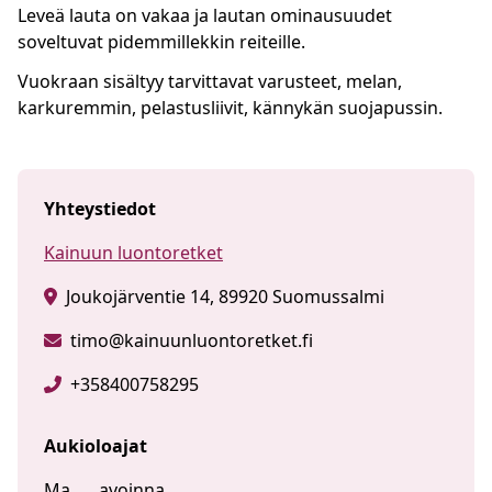
Leveä lauta on vakaa ja lautan ominausuudet
soveltuvat pidemmillekkin reiteille.
Vuokraan sisältyy tarvittavat varusteet, melan,
karkuremmin, pelastusliivit, kännykän suojapussin.
Yhteystiedot
Kainuun luontoretket
Joukojärventie 14, 89920 Suomussalmi
timo@kainuunluontoretket.fi
+358400758295
Aukioloajat
Ma
avoinna