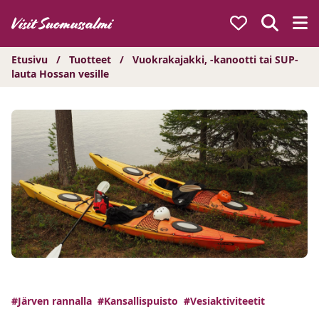
Hyppää
sisältöön
Etusivu
/
Tuotteet
/
Vuokrakajakki, -kanootti tai SUP-
lauta Hossan vesille
#Järven rannalla
#Kansallispuisto
#Vesiaktiviteetit