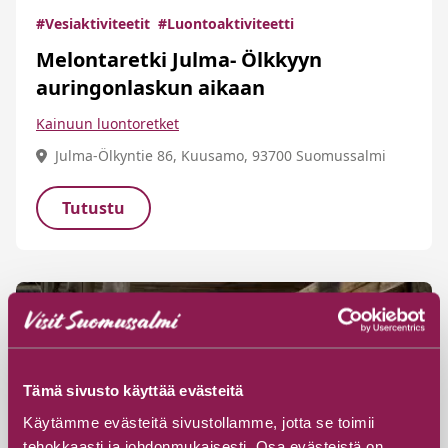
#Vesiaktiviteetit
#Luontoaktiviteetti
Melontaretki Julma- Ölkkyyn
auringonlaskun aikaan
Kainuun luontoretket
Julma-Ölkyntie 86, Kuusamo, 93700 Suomussalmi
Tutustu
Tämä sivusto käyttää evästeitä
Käytämme evästeitä sivustollamme, jotta se toimii
tehokkaasti ja johdonmukaisesti. Osa evästeistä on