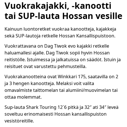
Vuokrakajakki, -kanootti
tai SUP-lauta Hossan vesille
Kainuun luontoretket vuokraa kanootteja, kajakkeja
sekä SUP-lautoja retkelle Hossan Kansallispuistoon.
Vuokrattavana on Dag Tiwok evo kajakki retkelle
haluamallesi ajalle. Dag Tiwok sopii hyvin Hossan
reitistölle. Istuimessa ja jalkatuissa on säädöt. Istuin ja
reisituet ovat varustettu pehmusteilla.
Vuokrakanootteina ovat Winkkari 175, saatavilla on 2
ja 3 hengen kanootteja. Melaksi voit valita
omavalmiste taittomelan tai alumiini/muovimelan tai
ottaa molemmat.
Sup-lauta Shark Touring 12´6 pitkä ja 32″ ati 34″ leveä
soveltuu erinomaisesti Hossan kansallispuiston
vesistöreitille.