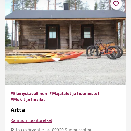
#Eläinystävällinen
#Majatalot ja huoneistot
#Mökit ja huvilat
Aitta
Kainuun luontoretket
Joukojärventie 14, 89920 Suomussalmi