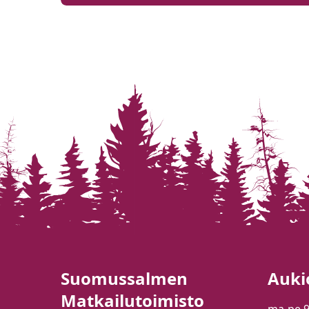
Suomussalmen
Auki
Matkailutoimisto