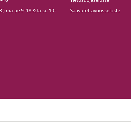
9–16
Tietosuojaseloste
.8.) ma-pe 9–18 & la-su 10–
Saavutettavuusseloste