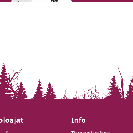
oloajat
Info