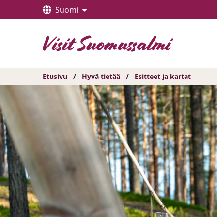
Hyppää
Suomi
sisältöön
Etusivu
/
Hyvä tietää
/
Esitteet ja kartat