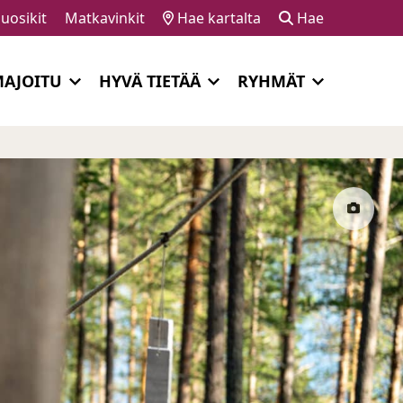
uosikit
Matkavinkit
Hae kartalta
Hae
AJOITU
HYVÄ TIETÄÄ
RYHMÄT