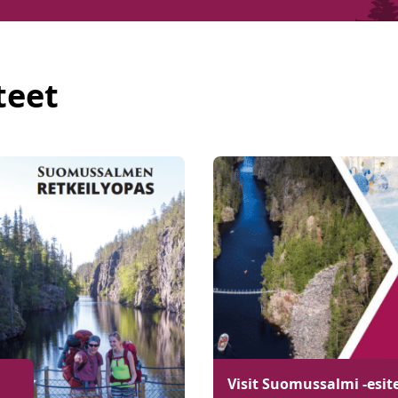
teet
Visit Suomussalmi -esit