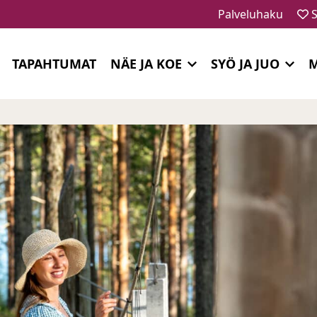
Palveluhaku
S
TAPAHTUMAT
NÄE JA KOE
SYÖ JA JUO
M