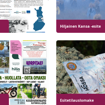
Hiljainen Kansa -esite
Esitetilauslomake