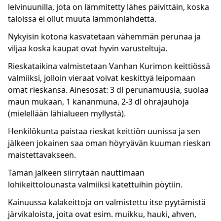
leivinuunilla, jota on lämmitetty lähes päivittäin, koska
taloissa ei ollut muuta lämmönlähdettä.
Nykyisin kotona kasvatetaan vähemmän perunaa ja
viljaa koska kaupat ovat hyvin varusteltuja.
Rieskataikina valmistetaan Vanhan Kurimon keittiössä
valmiiksi, jolloin vieraat voivat keskittyä leipomaan
omat rieskansa. Ainesosat: 3 dl perunamuusia, suolaa
maun mukaan, 1 kananmuna, 2-3 dl ohrajauhoja
(mielellään lähialueen myllystä).
Henkilökunta paistaa rieskat keittiön uunissa ja sen
jälkeen jokainen saa oman höyryävän kuuman rieskan
maistettavakseen.
Tämän jälkeen siirrytään nauttimaan
lohikeittolounasta valmiiksi katettuihin pöytiin.
Kainuussa kalakeittoja on valmistettu itse pyytämistä
järvikaloista, joita ovat esim. muikku, hauki, ahven,