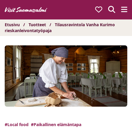
Hyppää
sisältöön
Etusivu
/
Tuotteet
/
Tilausravintola Vanha Kurimo
rieskanleivontatyöpaja
#Local food
#Paikallinen elämäntapa