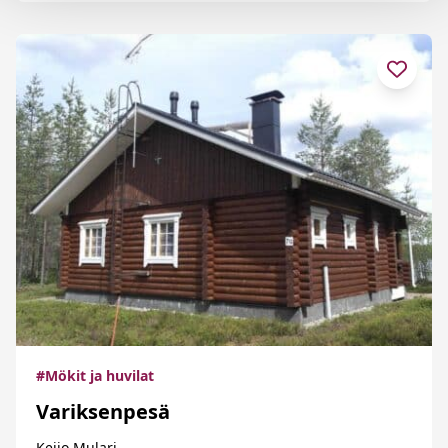
#Mökit ja huvilat
Variksenpesä
Keijo Mulari