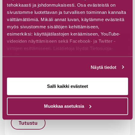
tehokkaasti ja johdonmukaisesti. Osa evästeistä on
sivustomme luotettavan ja turvallisen toiminnan kannalta
välttämättömiä. Mikäli annat luvan, käytämme evästeitä
myös sivustomme sisältöjen kehittämiseen,
esimerkiksi: käyttäjätilastojen keräämiseen, YouTube-
videoiden näyttämiseen sekä Facebook- ja Twitter -
virtojen esittämiseen. Lisätietoja löydät Tietosuoja-
sivuiltamme.
Näytä tiedot
#Paikallinen elämäntapa
#Muut aktiviteetit
Kirjaston ryhmätyöhuone
Salli kaikki evästeet
Suomussalmen kirjasto
Muokkaa asetuksia
Kiannonkatu 31, 89600 Suomussalmi
Tutustu