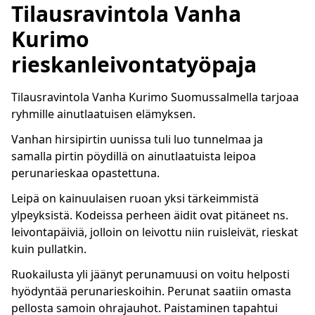
Tilausravintola Vanha
Kurimo
rieskanleivontatyöpaja
Tilausravintola Vanha Kurimo Suomussalmella tarjoaa
ryhmille ainutlaatuisen elämyksen.
Vanhan hirsipirtin uunissa tuli luo tunnelmaa ja
samalla pirtin pöydillä on ainutlaatuista leipoa
perunarieskaa opastettuna.
Leipä on kainuulaisen ruoan yksi tärkeimmistä
ylpeyksistä. Kodeissa perheen äidit ovat pitäneet ns.
leivontapäiviä, jolloin on leivottu niin ruisleivät, rieskat
kuin pullatkin.
Ruokailusta yli jäänyt perunamuusi on voitu helposti
hyödyntää perunarieskoihin. Perunat saatiin omasta
pellosta samoin ohrajauhot. Paistaminen tapahtui