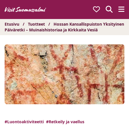
Hyppää
sisältöön
Etusivu
/
Tuotteet
/
Hossan Kansallispuiston Yksityinen
Päiväretki – Muinaishistoriaa ja Kirkkaita Vesiä
#Luontoaktiviteetti
#Retkeily ja vaellus