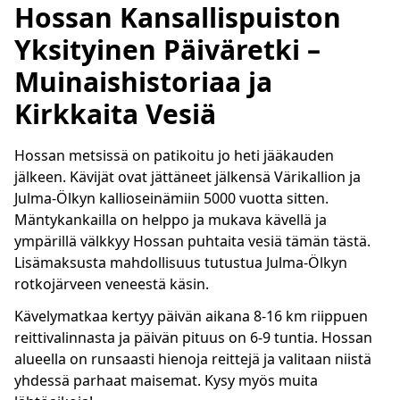
Hossan Kansallispuiston
Yksityinen Päiväretki –
Muinaishistoriaa ja
Kirkkaita Vesiä
Hossan metsissä on patikoitu jo heti jääkauden
jälkeen. Kävijät ovat jättäneet jälkensä Värikallion ja
Julma-Ölkyn kallioseinämiin 5000 vuotta sitten.
Mäntykankailla on helppo ja mukava kävellä ja
ympärillä välkkyy Hossan puhtaita vesiä tämän tästä.
Lisämaksusta mahdollisuus tutustua Julma-Ölkyn
rotkojärveen veneestä käsin.
Kävelymatkaa kertyy päivän aikana 8-16 km riippuen
reittivalinnasta ja päivän pituus on 6-9 tuntia. Hossan
alueella on runsaasti hienoja reittejä ja valitaan niistä
yhdessä parhaat maisemat. Kysy myös muita