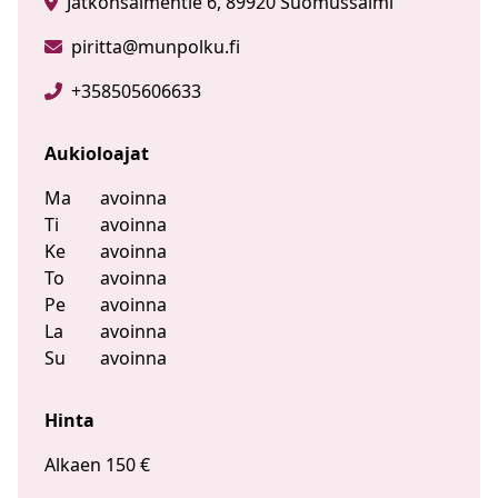
Jatkonsalmentie 6, 89920 Suomussalmi
piritta@munpolku.fi
+358505606633
Aukioloajat
Ma
avoinna
Ti
avoinna
Ke
avoinna
To
avoinna
Pe
avoinna
La
avoinna
Su
avoinna
Hinta
Alkaen 150 €