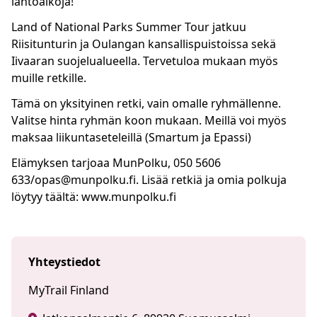
lähtöaikoja!
Land of National Parks Summer Tour jatkuu
Riisitunturin ja Oulangan kansallispuistoissa sekä
Iivaaran suojelualueella. Tervetuloa mukaan myös
muille retkille.
Tämä on yksityinen retki, vain omalle ryhmällenne.
Valitse hinta ryhmän koon mukaan. Meillä voi myös
maksaa liikuntaseteleillä (Smartum ja Epassi)
Elämyksen tarjoaa MunPolku, 050 5606
633/opas@munpolku.fi. Lisää retkiä ja omia polkuja
löytyy täältä: www.munpolku.fi
Yhteystiedot
MyTrail Finland