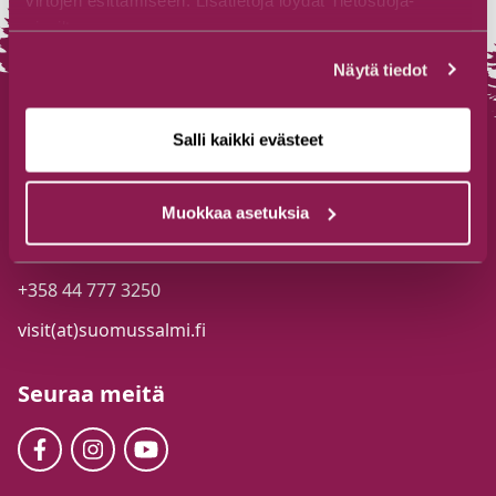
sivuiltamme.
Näytä tiedot
Salli kaikki evästeet
Suomussalmen Matkailutoimisto
Muokkaa asetuksia
Jalonkaarre 5, 89600 Suomussalmi
+358 44 777 3250
visit(at)suomussalmi.fi
Seuraa meitä