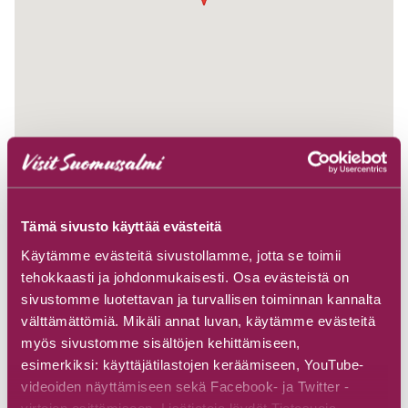
Tämä sivusto käyttää evästeitä
Käytämme evästeitä sivustollamme, jotta se toimii
tehokkaasti ja johdonmukaisesti. Osa evästeistä on
sivustomme luotettavan ja turvallisen toiminnan kannalta
välttämättömiä. Mikäli annat luvan, käytämme evästeitä
myös sivustomme sisältöjen kehittämiseen,
esimerkiksi: käyttäjätilastojen keräämiseen, YouTube-
videoiden näyttämiseen sekä Facebook- ja Twitter -
virtojen esittämiseen. Lisätietoja löydät Tietosuoja-