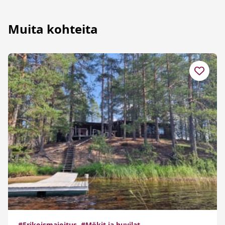
Muita kohteita
#Erikoismajoitus
#Mökit ja huvilat