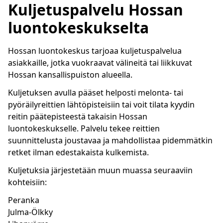
Kuljetuspalvelu Hossan
luontokeskukselta
Hossan luontokeskus tarjoaa kuljetuspalvelua
asiakkaille, jotka vuokraavat välineitä tai liikkuvat
Hossan kansallispuiston alueella.
Kuljetuksen avulla pääset helposti melonta- tai
pyöräilyreittien lähtöpisteisiin tai voit tilata kyydin
reitin päätepisteestä takaisin Hossan
luontokeskukselle. Palvelu tekee reittien
suunnittelusta joustavaa ja mahdollistaa pidemmätkin
retket ilman edestakaista kulkemista.
Kuljetuksia järjestetään muun muassa seuraaviin
kohteisiin:
Peranka
Julma-Ölkky