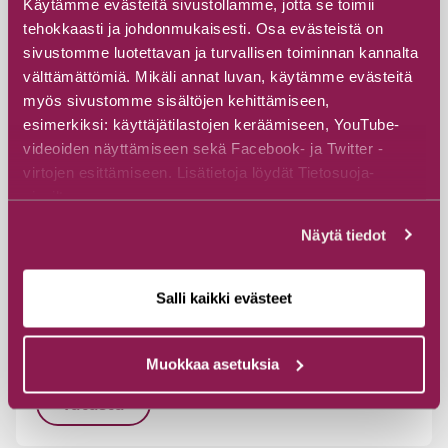
Käytämme evästeitä sivustollamme, jotta se toimii
tehokkaasti ja johdonmukaisesti. Osa evästeistä on
sivustomme luotettavan ja turvallisen toiminnan kannalta
välttämättömiä. Mikäli annat luvan, käytämme evästeitä
myös sivustomme sisältöjen kehittämiseen,
esimerkiksi: käyttäjätilastojen keräämiseen, YouTube-
videoiden näyttämiseen sekä Facebook- ja Twitter -
#Opastetut retket
#Retkeily ja vaellus
virtojen esittämiseen. Lisätietoja löydät Tietosuoja-
#Kansallispuisto
sivuiltamme.
Opastettu patikointi Värikallion
Näytä tiedot
kalliomaalauksille Hossan
kansallispuistossa
Salli kaikki evästeet
Hossa-Kylmäluoma
Jatkonsalmentie 6, 89920 Suomussalmi
Muokkaa asetuksia
Tutustu