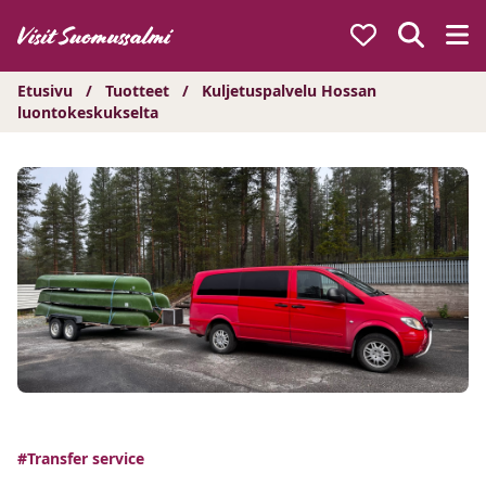
Hyppää
sisältöön
Etusivu
/
Tuotteet
/
Kuljetuspalvelu Hossan
luontokeskukselta
#Transfer service