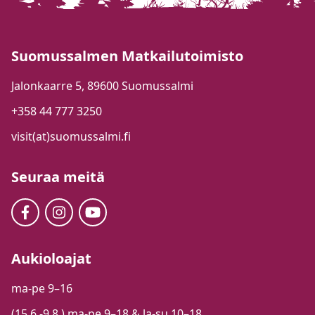
Suomussalmen Matkailutoimisto
Jalonkaarre 5, 89600 Suomussalmi
+358 44 777 3250
visit(at)suomussalmi.fi
Seuraa meitä
Aukioloajat
ma-pe 9–16
(15.6.-9.8.) ma-pe 9–18 & la-su 10–18