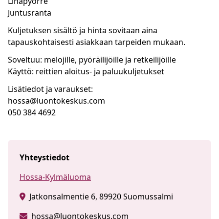
Lihapyörre
Juntusranta
Kuljetuksen sisältö ja hinta sovitaan aina
tapauskohtaisesti asiakkaan tarpeiden mukaan.
Soveltuu: melojille, pyöräilijöille ja retkeilijöille
Käyttö: reittien aloitus- ja paluukuljetukset
Lisätiedot ja varaukset:
hossa@luontokeskus.com
050 384 4692
Yhteystiedot
Hossa-Kylmäluoma
Jatkonsalmentie 6, 89920 Suomussalmi
hossa@luontokeskus.com