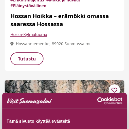
#Eläinystävällinen
Hossan Hoikka – erämökki omassa
saaressa Hossassa
Hossa-Kylmäluoma
Hossanniementie, 89920 Suomussalmi
Tutustu
Tämä sivusto käyttää evästeitä