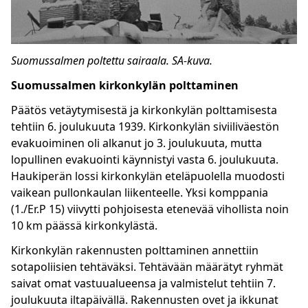
Suomussalmen poltettu sairaala. SA-kuva.
Suomussalmen kirkonkylän polttaminen
Päätös vetäytymisestä ja kirkonkylän polttamisesta
tehtiin 6. joulukuuta 1939. Kirkonkylän siviiliväestön
evakuoiminen oli alkanut jo 3. joulukuuta, mutta
lopullinen evakuointi käynnistyi vasta 6. joulukuuta.
Haukiperän lossi kirkonkylän eteläpuolella muodosti
vaikean pullonkaulan liikenteelle. Yksi komppania
(1./Er.P 15) viivytti pohjoisesta etenevää vihollista noin
10 km päässä kirkonkylästä.
Kirkonkylän rakennusten polttaminen annettiin
sotapoliisien tehtäväksi. Tehtävään määrätyt ryhmät
saivat omat vastuualueensa ja valmistelut tehtiin 7.
joulukuuta iltapäivällä. Rakennusten ovet ja ikkunat