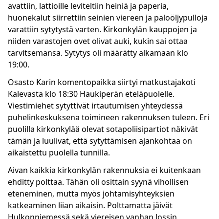
avattiin, lattioille leviteltiin heiniä ja paperia,
huonekalut siirrettiin seinien viereen ja paloöljypulloja
varattiin sytytystä varten. Kirkonkylän kauppojen ja
niiden varastojen ovet olivat auki, kukin sai ottaa
tarvitsemansa. Sytytys oli määrätty alkamaan klo
19:00.
Osasto Karin komentopaikka siirtyi matkustajakoti
Kalevasta klo 18:30 Haukiperän eteläpuolelle.
Viestimiehet sytyttivät irtautumisen yhteydessä
puhelinkeskuksena toimineen rakennuksen tuleen. Eri
puolilla kirkonkylää olevat sotapoliisipartiot näkivät
tämän ja luulivat, että sytyttämisen ajankohtaa on
aikaistettu puolella tunnilla.
Aivan kaikkia kirkonkylän rakennuksia ei kuitenkaan
ehditty polttaa. Tähän oli osittain syynä vihollisen
eteneminen, mutta myös johtamisyhteyksien
katkeaminen liian aikaisin. Polttamatta jäivät
Hulkonniemessä sekä viereisen vanhan lossin