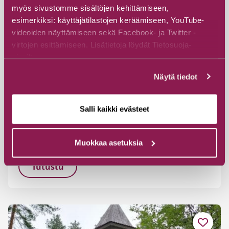
myös sivustomme sisältöjen kehittämiseen,
esimerkiksi: käyttäjätilastojen keräämiseen, YouTube-
videoiden näyttämiseen sekä Facebook- ja Twitter -
virtojen esittämiseen. Lisätietoja löydät Tietosuoja-
sivuiltamme.
Näytä tiedot
Salli kaikki evästeet
Haukiperän muistomerkki
Juntusrannantie 27, 89600 Suomussalmi
Muokkaa asetuksia
Tutustu