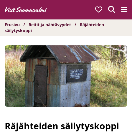
Hyppää
sisältöön
Etusivu
/
Reitit ja nähtävyydet
/
Räjähteiden
säilytyskoppi
Räjähteiden säilytyskoppi