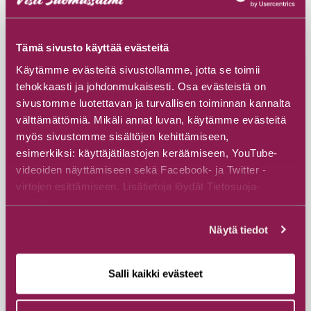
#Majatalot ja huoneistot
Tämä sivusto käyttää evästeitä
Raate Guesthouse
Käytämme evästeitä sivustollamme, jotta se toimii
Raatteentie 185, 89800 Suomussalmi kk
tehokkaasti ja johdonmukaisesti. Osa evästeistä on
sivustomme luotettavan ja turvallisen toiminnan kannalta
välttämättömiä. Mikäli annat luvan, käytämme evästeitä
Tutustu
myös sivustomme sisältöjen kehittämiseen,
esimerkiksi: käyttäjätilastojen keräämiseen, YouTube-
videoiden näyttämiseen sekä Facebook- ja Twitter -
virtojen esittämiseen. Lisätietoja löydät Tietosuoja-
sivuiltamme.
Näytä tiedot
Salli kaikki evästeet