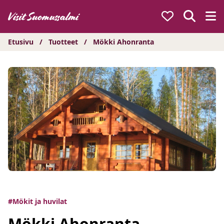
Hyppää
sisältöön
Etusivu
/
Tuotteet
/
Mökki Ahonranta
#Mökit ja huvilat
Mökki Ahonranta