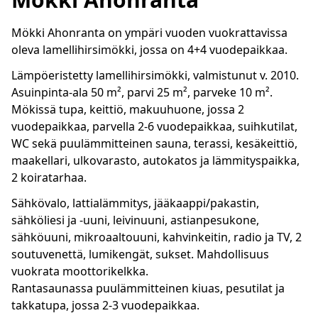
Mökki Ahonranta on ympäri vuoden vuokrattavissa
oleva lamellihirsimökki, jossa on 4+4 vuodepaikkaa.
Lämpöeristetty lamellihirsimökki, valmistunut v. 2010.
Asuinpinta-ala 50 m², parvi 25 m², parveke 10 m².
Mökissä tupa, keittiö, makuuhuone, jossa 2
vuodepaikkaa, parvella 2-6 vuodepaikkaa, suihkutilat,
WC sekä puulämmitteinen sauna, terassi, kesäkeittiö,
maakellari, ulkovarasto, autokatos ja lämmityspaikka,
2 koiratarhaa.
Sähkövalo, lattialämmitys, jääkaappi/pakastin,
sähköliesi ja -uuni, leivinuuni, astianpesukone,
sähköuuni, mikroaaltouuni, kahvinkeitin, radio ja TV, 2
soutuvenettä, lumikengät, sukset. Mahdollisuus
vuokrata moottorikelkka.
Rantasaunassa puulämmitteinen kiuas, pesutilat ja
takkatupa, jossa 2-3 vuodepaikkaa.