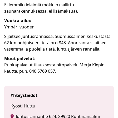
Ei lemmikkieläimiä mökkiin (sallittu
saunarakennuksessa, ei lisämaksua).
Vuokra-aika:
Ympäri vuoden.
Sijaitsee Juntusrannassa, Suomussalmen keskustasta
62 km pohjoiseen tietä nro 843. Ahonranta sijaitsee
vasemmalla puolella tietä, Juntusjärven rannalla.
Muut palvelut:
Ruokapalvelut tilauksesta pitopalvelu Merja Kiepin
kautta, puh. 040 5769 057.
Yhteystiedot
Kyösti Huttu
Juntusrannantie 624, 89920 Ruhtinansalmi