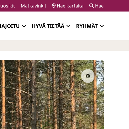
uosikit
Matkavinkit
Hae kartalta
Hae
AJOITU
HYVÄ TIETÄÄ
RYHMÄT