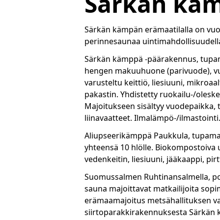
Särkän kä
Särkän kämpän erämaatilalla on vuod
perinnesaunaa uintimahdollisuudell
Särkän kämppä -päärakennus, tupama
hengen makuuhuone (parivuode), vuo
varusteltu keittiö, liesiuuni, mikroaa
pakastin. Yhdistetty ruokailu-/olesk
Majoitukseen sisältyy vuodepaikka, t
liinavaatteet. Ilmalämpö-/ilmastointi. 
Aliupseerikämppä Paukkula, tupamaj
yhteensä 10 hlölle. Biokompostoiva u
vedenkeitin, liesiuuni, jääkaappi, pirt
Suomussalmen Ruhtinansalmella, pohj
sauna majoittavat matkailijoita sop
erämaamajoitus metsähallituksen vanh
siirtoparakkirakennuksesta Särkän 