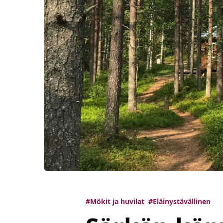
#Mökit ja huvilat
#Eläinystävällinen