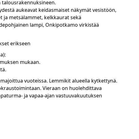
a talousrakennuksineen.
ydestä aukeavat keidasmaiset näkymät vesistöön,
vet ja metsälammet, kelkkaurat sekä
depohjainen lampi, Onkipotkamo virkistää
kset erikseen
a):
pimuksen mukaan.
tä.
 majoittua vuoteissa. Lemmikit alueella kytkettynä.
okraustoimintaan. Vieraan on huolehdittava
paturma- ja vapaa-ajan vastuuvakuutuksen