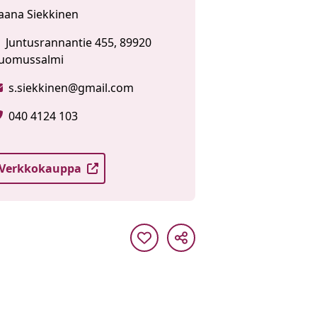
aana Siekkinen
Juntusrannantie 455, 89920
uomussalmi
s.siekkinen@gmail.com
040 4124 103
Verkkokauppa