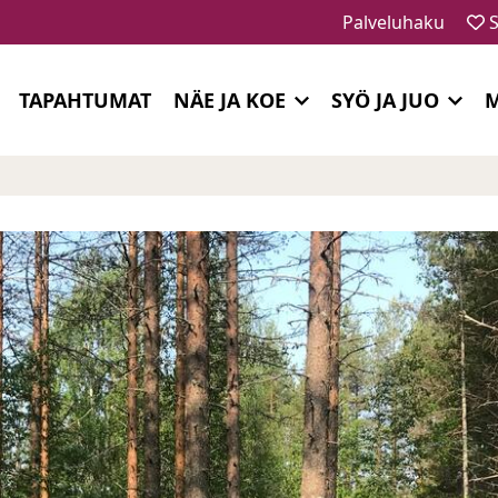
Palveluhaku
S
TAPAHTUMAT
NÄE JA KOE
SYÖ JA JUO
M