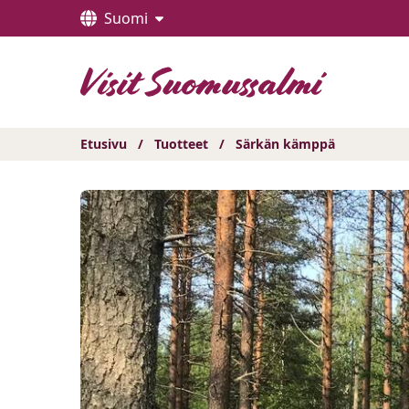
Hyppää
Suomi
sisältöön
Etusivu
/
Tuotteet
/
Särkän kämppä