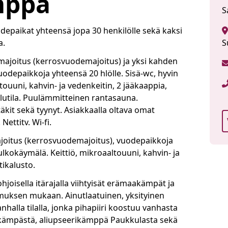
mppä
S
epaikat yhteensä jopa 30 henkilölle sekä kaksi
a.
S
joitus (kerrosvuodemajoitus) ja yksi kahden
depaikkoja yhteensä 20 hlölle. Sisä-wc, hyvin
ltouuni, kahvin- ja vedenkeitin, 2 jääkaappia,
elutila. Puulämmitteinen rantasauna.
äkit sekä tyynyt. Asiakkaalla oltava omat
Nettitv. Wi-fi.
oitus (kerrosvuodemajoitus), vuodepaikkoja
lkokäymälä. Keittiö, mikroaaltouuni, kahvin- ja
tikalusto.
oisella itärajalla viihtyisät erämaakämpät ja
imuksen mukaan. Ainutlaatuinen, yksityinen
alla tilalla, jonka pihapiiri koostuu vanhasta
kämpästä, aliupseerikämppä Paukkulasta sekä