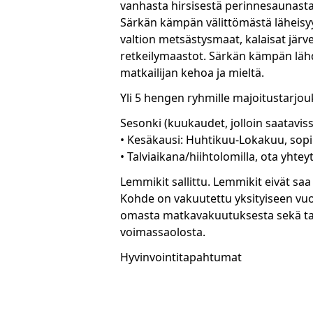
vanhasta hirsisestä perinnesaunast
Särkän kämpän välittömästä läheisy
valtion metsästysmaat, kalaisat jär
retkeilymaastot. Särkän kämpän läh
matkailijan kehoa ja mieltä.
Yli 5 hengen ryhmille majoitustarjou
Sesonki (kuukaudet, jolloin saataviss
• Kesäkausi: Huhtikuu-Lokakuu, so
• Talviaikana/hiihtolomilla, ota yhteyt
Lemmikit sallittu. Lemmikit eivät saa
Kohde on vakuutettu yksityiseen vu
omasta matkavakuutuksesta sekä ta
voimassaolosta.
Hyvinvointitapahtumat