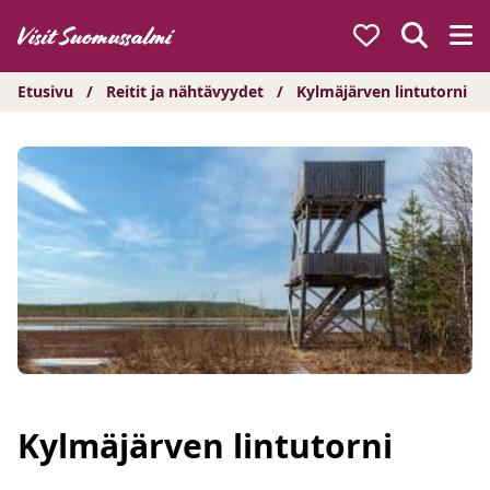
Hyppää
sisältöön
Etusivu
/
Reitit ja nähtävyydet
/
Kylmäjärven lintutorni
Kylmäjärven lintutorni