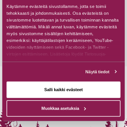
Käytämme evästeitä sivustollamme, jotta se toimii
tehokkaasti ja johdonmukaisesti. Osa evästeistä on
Risusuon lintutorni
sivustomme luotettavan ja turvallisen toiminnan kannalta
Suoliperäntie 9, 89680 Suomussalmi
välttämättömiä. Mikäli annat luvan, käytämme evästeitä
myös sivustomme sisältöjen kehittämiseen,
esimerkiksi: käyttäjätilastojen keräämiseen, YouTube-
Tutustu
videoiden näyttämiseen sekä Facebook- ja Twitter -
virtojen esittämiseen. Lisätietoja löydät Tietosuoja-
sivuiltamme.
Näytä tiedot
Salli kaikki evästeet
Muokkaa asetuksia