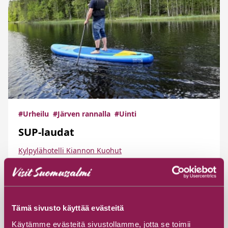
#Urheilu
#Järven rannalla
#Uinti
SUP-laudat
Kylpylähotelli Kiannon Kuohut
Jalonkatu 1 B, 89600 SUOMUSSALMI
Tutustu
Tämä sivusto käyttää evästeitä
Käytämme evästeitä sivustollamme, jotta se toimii