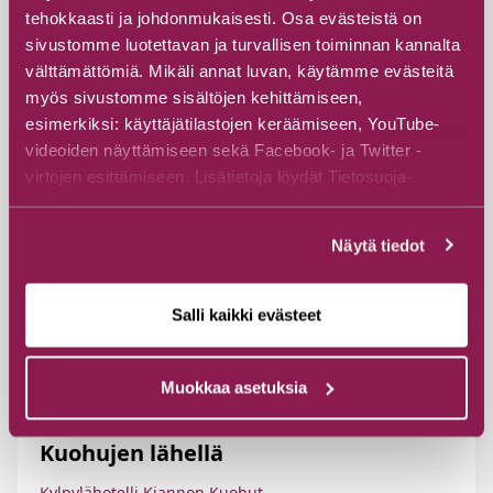
tehokkaasti ja johdonmukaisesti. Osa evästeistä on
sivustomme luotettavan ja turvallisen toiminnan kannalta
välttämättömiä. Mikäli annat luvan, käytämme evästeitä
myös sivustomme sisältöjen kehittämiseen,
esimerkiksi: käyttäjätilastojen keräämiseen, YouTube-
videoiden näyttämiseen sekä Facebook- ja Twitter -
virtojen esittämiseen. Lisätietoja löydät Tietosuoja-
sivuiltamme.
Näytä tiedot
Salli kaikki evästeet
#Pyöräily
#Vesiaktiviteetit
#Marjastus ja sienestys
Muokkaa asetuksia
Ulkoilma-aktiviteetit Hotelli Kiannon
Kuohujen lähellä
Kylpylähotelli Kiannon Kuohut