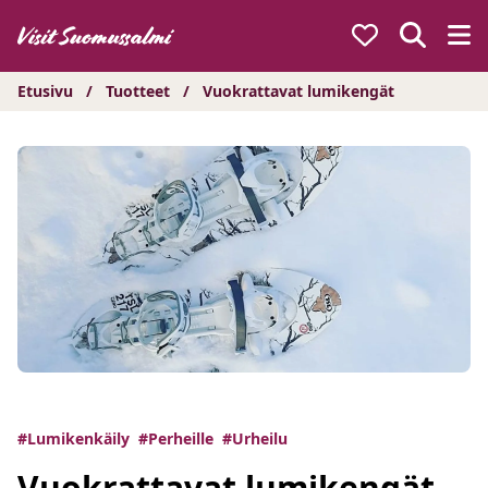
Hyppää
sisältöön
Etusivu
/
Tuotteet
/
Vuokrattavat lumikengät
#Lumikenkäily
#Perheille
#Urheilu
Vuokrattavat lumikengät