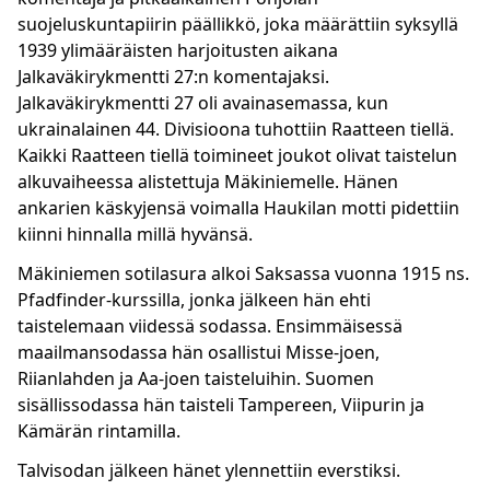
suojeluskuntapiirin päällikkö, joka määrättiin syksyllä
1939 ylimääräisten harjoitusten aikana
Jalkaväkirykmentti 27:n komentajaksi.
Jalkaväkirykmentti 27 oli avainasemassa, kun
ukrainalainen 44. Divisioona tuhottiin Raatteen tiellä.
Kaikki Raatteen tiellä toimineet joukot olivat taistelun
alkuvaiheessa alistettuja Mäkiniemelle. Hänen
ankarien käskyjensä voimalla Haukilan motti pidettiin
kiinni hinnalla millä hyvänsä.
Mäkiniemen sotilasura alkoi Saksassa vuonna 1915 ns.
Pfadfinder-kurssilla, jonka jälkeen hän ehti
taistelemaan viidessä sodassa. Ensimmäisessä
maailmansodassa hän osallistui Misse-joen,
Riianlahden ja Aa-joen taisteluihin. Suomen
sisällissodassa hän taisteli Tampereen, Viipurin ja
Kämärän rintamilla.
Talvisodan jälkeen hänet ylennettiin everstiksi.