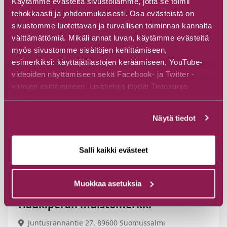
Käytämme evästeitä sivustollamme, jotta se toimii
tehokkaasti ja johdonmukaisesti. Osa evästeistä on
sivustomme luotettavan ja turvallisen toiminnan kannalta
välttämättömiä. Mikäli annat luvan, käytämme evästeitä
myös sivustomme sisältöjen kehittämiseen,
esimerkiksi: käyttäjätilastojen keräämiseen, YouTube-
videoiden näyttämiseen sekä Facebook- ja Twitter -
virtojen esittämiseen. Lisätietoja löydät Tietosuoja-
sivuiltamme.
Näytä tiedot
Salli kaikki evästeet
Muokkaa asetuksia
Haukiperän muistomerkki
Juntusrannantie 27, 89600 Suomussalmi