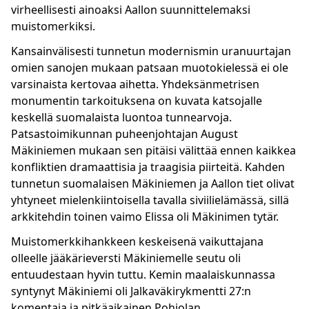
virheellisesti ainoaksi Aallon suunnittelemaksi
muistomerkiksi.
Kansainvälisesti tunnetun modernismin uranuurtajan
omien sanojen mukaan patsaan muotokielessä ei ole
varsinaista kertovaa aihetta. Yhdeksänmetrisen
monumentin tarkoituksena on kuvata katsojalle
keskellä suomalaista luontoa tunnearvoja.
Patsastoimikunnan puheenjohtajan August
Mäkiniemen mukaan sen pitäisi välittää ennen kaikkea
konfliktien dramaattisia ja traagisia piirteitä. Kahden
tunnetun suomalaisen Mäkiniemen ja Aallon tiet olivat
yhtyneet mielenkiintoisella tavalla siviilielämässä, sillä
arkkitehdin toinen vaimo Elissa oli Mäkinimen tytär.
Muistomerkkihankkeen keskeisenä vaikuttajana
olleelle jääkärieversti Mäkiniemelle seutu oli
entuudestaan hyvin tuttu. Kemin maalaiskunnassa
syntynyt Mäkiniemi oli Jalkaväkirykmentti 27:n
komentaja ja pitkäaikainen Pohjolan