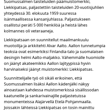
Suomussalmen taisteluiden päämuistomerkki,
Liekkipatsas, paljastettiin taisteluiden 20-vuotisjuhlien
yhteydessä 30. elokuuta 1959 suuressa
isänmaallisessa kansanjuhlassa. Paljastukseen
osallistui peräti 5 000 henkilöä ja heistä lähes
kolmannes oli veteraaneja.
Liekkipatsaan on suunnitellut maailmankuulu
muotoilija ja arkkitehti Alvar Aalto. Aallon tunnetumpia
teoksia ovat esimerkiksi Finlandia-talo ja suomalaisen
desingin helmi Aalto-maljakko. Vähemmälle huomiolle
on jäänyt akateemikko Aallon lajityypissä hyvin
harvinaiseksi jäänyt muistomerkki: Liekkipatsas.
Suunnittelijalle työ oli sikäli erikoinen, että
Suomussalmen lisäksi Aallon kädenjälki näkyy
ainoastaan kahdessa muistomerkissä sisällissodan
kaatuneille ja sankarivainajille paljastetuissa
monumenteissa Alajärvellä Etelä-Pohjanmaalla.
Joissakin lähteissä Liekkipatsas on tosin mainittu