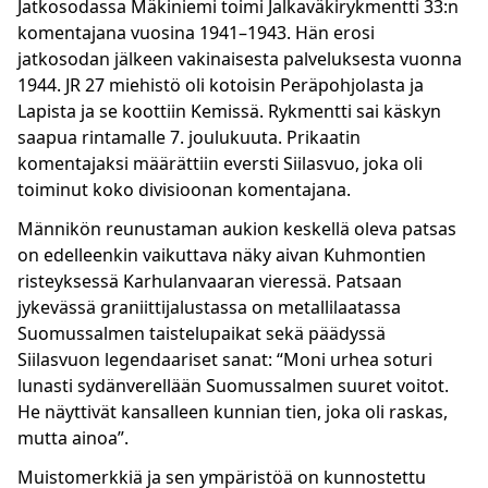
Jatkosodassa Mäkiniemi toimi Jalkaväkirykmentti 33:n
komentajana vuosina 1941–1943. Hän erosi
jatkosodan jälkeen vakinaisesta palveluksesta vuonna
1944. JR 27 miehistö oli kotoisin Peräpohjolasta ja
Lapista ja se koottiin Kemissä. Rykmentti sai käskyn
saapua rintamalle 7. joulukuuta. Prikaatin
komentajaksi määrättiin eversti Siilasvuo, joka oli
toiminut koko divisioonan komentajana.
Männikön reunustaman aukion keskellä oleva patsas
on edelleenkin vaikuttava näky aivan Kuhmontien
risteyksessä Karhulanvaaran vieressä. Patsaan
jykevässä graniittijalustassa on metallilaatassa
Suomussalmen taistelupaikat sekä päädyssä
Siilasvuon legendaariset sanat: “Moni urhea soturi
lunasti sydänverellään Suomussalmen suuret voitot.
He näyttivät kansalleen kunnian tien, joka oli raskas,
mutta ainoa”.
Muistomerkkiä ja sen ympäristöä on kunnostettu