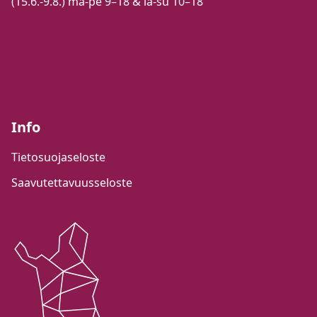
(15.6.-9.8.) ma-pe 9–18 & la-su 10–18
Info
Tietosuojaseloste
Saavutettavuusseloste