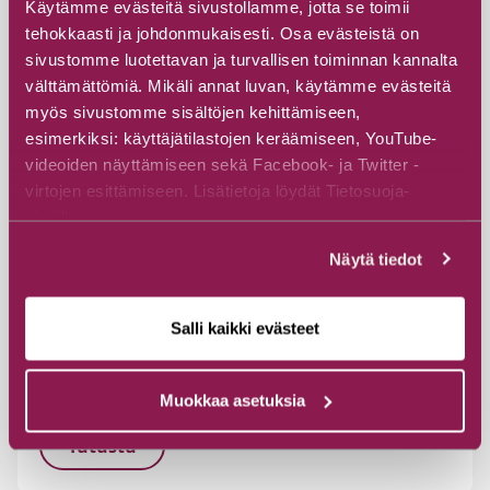
Käytämme evästeitä sivustollamme, jotta se toimii
tehokkaasti ja johdonmukaisesti. Osa evästeistä on
sivustomme luotettavan ja turvallisen toiminnan kannalta
välttämättömiä. Mikäli annat luvan, käytämme evästeitä
myös sivustomme sisältöjen kehittämiseen,
esimerkiksi: käyttäjätilastojen keräämiseen, YouTube-
videoiden näyttämiseen sekä Facebook- ja Twitter -
virtojen esittämiseen. Lisätietoja löydät Tietosuoja-
sivuiltamme.
#Vesiaktiviteetit
#Luontoaktiviteetti
Näytä tiedot
Melontaretki Julma- Ölkkyyn
auringonlaskun aikaan
Salli kaikki evästeet
Kainuun luontoretket
Julma-Ölkyntie 86, Kuusamo, 93700 Suomussalmi
Muokkaa asetuksia
Tutustu