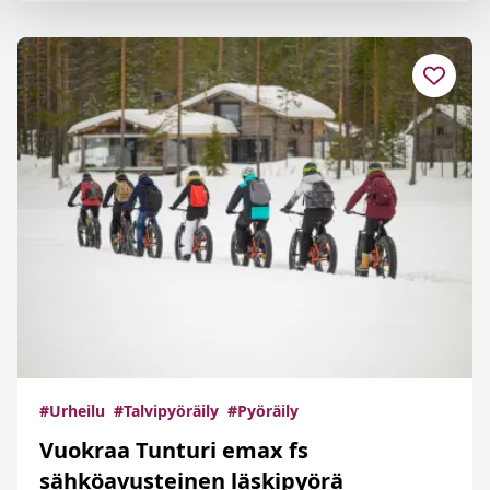
#Urheilu
#Talvipyöräily
#Pyöräily
Vuokraa Tunturi emax fs
sähköavusteinen läskipyörä