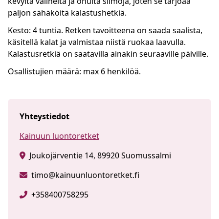
kevyitä välineitä ja ohuita siimoja, joten se tarjoaa
paljon sähäköitä kalastushetkiä.
Kesto: 4 tuntia. Retken tavoitteena on saada saalista,
käsitellä kalat ja valmistaa niistä ruokaa laavulla.
Kalastusretkiä on saatavilla ainakin seuraaville päiville.
Osallistujien määrä: max 6 henkilöä.
Yhteystiedot
Kainuun luontoretket
Joukojärventie 14, 89920 Suomussalmi
timo@kainuunluontoretket.fi
+358400758295