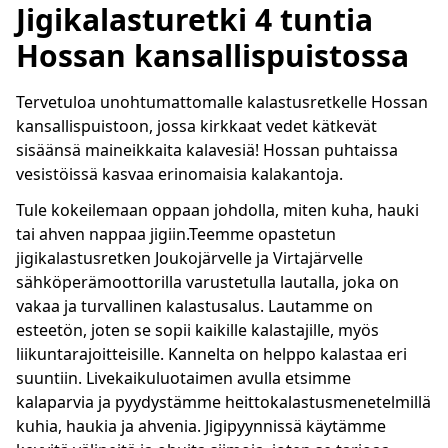
Jigikalasturetki 4 tuntia
Hossan kansallispuistossa
Tervetuloa unohtumattomalle kalastusretkelle Hossan
kansallispuistoon, jossa kirkkaat vedet kätkevät
sisäänsä maineikkaita kalavesiä! Hossan puhtaissa
vesistöissä kasvaa erinomaisia kalakantoja.
Tule kokeilemaan oppaan johdolla, miten kuha, hauki
tai ahven nappaa jigiin.Teemme opastetun
jigikalastusretken Joukojärvelle ja Virtajärvelle
sähköperämoottorilla varustetulla lautalla, joka on
vakaa ja turvallinen kalastusalus. Lautamme on
esteetön, joten se sopii kaikille kalastajille, myös
liikuntarajoitteisille. Kannelta on helppo kalastaa eri
suuntiin. Livekaikuluotaimen avulla etsimme
kalaparvia ja pyydystämme heittokalastusmenetelmillä
kuhia, haukia ja ahvenia. Jigipyynnissä käytämme