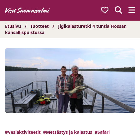
Hyppää
sisältöön
Etusivu
/
Tuotteet
/
Jigikalasturetki 4 tuntia Hossan
kansallispuistossa
#Vesiaktiviteetit
#Metsästys ja kalastus
#Safari