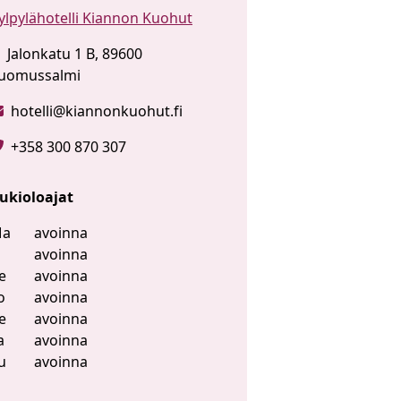
ylpylähotelli Kiannon Kuohut
Jalonkatu 1 B, 89600
uomussalmi
hotelli@kiannonkuohut.fi
+358 300 870 307
ukioloajat
a
avoinna
i
avoinna
e
avoinna
o
avoinna
e
avoinna
a
avoinna
u
avoinna