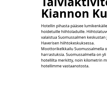
Talviaktivit
Kiannon Ku
Hotellin pihasta pääsee lumikenkäi
hoidetuille hiihtoladuille. Hiihtolat
valaistua Suomussalmen keskustan ja
Haverisen hiihtokeskuksessa.
Moottorikelkkailu Suomussalmella on
harrastuksia. Suomussalmella on yli 5
hotellilta merkitty, noin kilometrin m
hotellimme vastaanotosta.