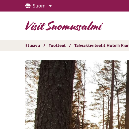
Hyppää
Suomi
sisältöön
Etusivu
/
Tuotteet
/
Talviaktiviteetit Hotelli K