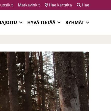
uosikit
Matkavinkit
Hae kartalta
Hae
AJOITU
HYVÄ TIETÄÄ
RYHMÄT