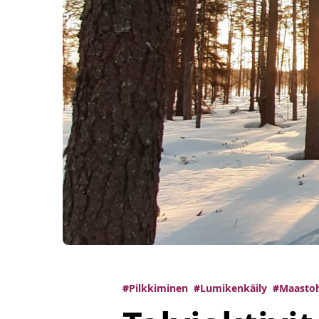
#Pilkkiminen
#Lumikenkäily
#Maastoh