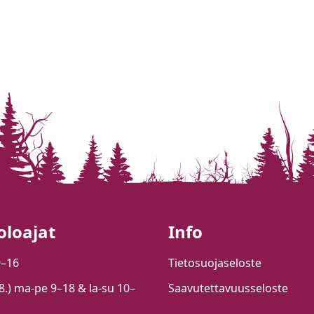
oloajat
Info
9–16
Tietosuojaseloste
.8.) ma-pe 9–18 & la-su 10–
Saavutettavuusseloste