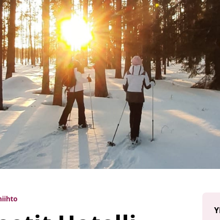
iihto
Y