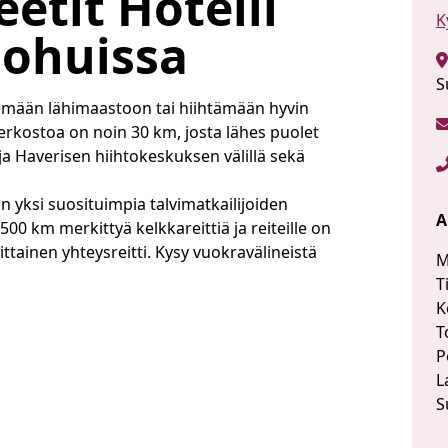
eetit Hotelli
K
ohuissa
S
lemään lähimaastoon tai hiihtämään hyvin
uverkostoa on noin 30 km, josta lähes puolet
 Haverisen hiihtokeskuksen välillä sekä
 yksi suosituimpia talvimatkailijoiden
A
00 km merkittyä kelkkareittiä ja reiteille on
ittainen yhteysreitti. Kysy vuokravälineistä
M
T
K
T
P
L
S