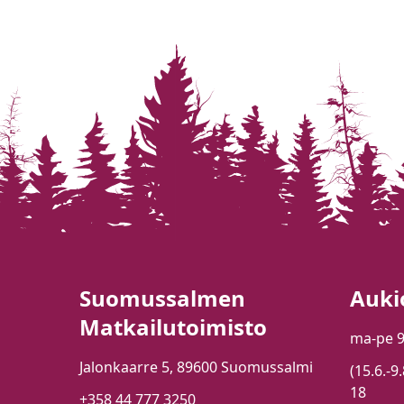
Suomussalmen
Auki
Matkailutoimisto
ma-pe 
Jalonkaarre 5, 89600 Suomussalmi
(15.6.-9
18
+358 44 777 3250