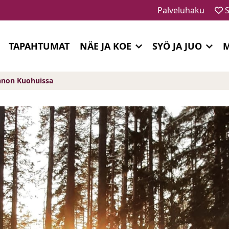
Palveluhaku
S
TAPAHTUMAT
NÄE JA KOE
SYÖ JA JUO
M
iannon Kuohuissa