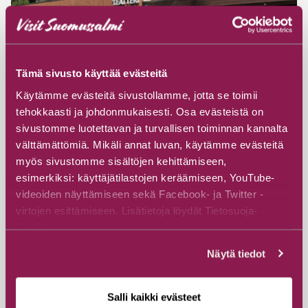
Tämä sivusto käyttää evästeitä
Käytämme evästeitä sivustollamme, jotta se toimii
tehokkaasti ja johdonmukaisesti. Osa evästeistä on
sivustomme luotettavan ja turvallisen toiminnan kannalta
#Luova taide
#Paikallinen elämäntapa
välttämättömiä. Mikäli annat luvan, käytämme evästeitä
#Muut palvelut
myös sivustomme sisältöjen kehittämiseen,
Teatteri Retikka / Kino Retikka
esimerkiksi: käyttäjätilastojen keräämiseen, YouTube-
videoiden näyttämiseen sekä Facebook- ja Twitter -
Suomussalmen näyttämöyhdistys
virtojen esittämiseen. Lisätietoja löydät Tietosuoja-
Jalonkatu 1, 89600 Suomussalmi
sivuiltamme.
Näytä tiedot
Tutustu
Salli kaikki evästeet