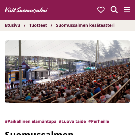
Hyppää
sisältöön
Etusivu
/
Tuotteet
/
Suomussalmen kesäteatteri
#Paikallinen elämäntapa
#Luova taide
#Perheille
Suomussalmen