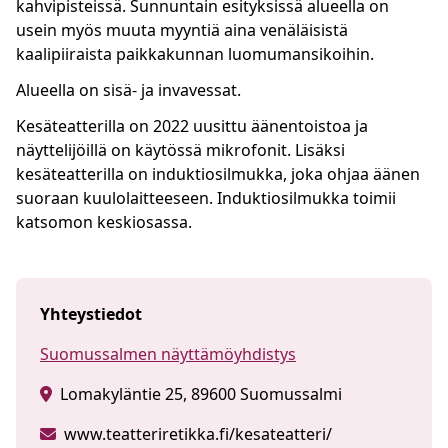
kahvipisteissä. Sunnuntain esityksissä alueella on
usein myös muuta myyntiä aina venäläisistä
kaalipiiraista paikkakunnan luomumansikoihin.
Alueella on sisä- ja invavessat.
Kesäteatterilla on 2022 uusittu äänentoistoa ja
näyttelijöillä on käytössä mikrofonit. Lisäksi
kesäteatterilla on induktiosilmukka, joka ohjaa äänen
suoraan kuulolaitteeseen. Induktiosilmukka toimii
katsomon keskiosassa.
Yhteystiedot
Suomussalmen näyttämöyhdistys
Lomakyläntie 25, 89600 Suomussalmi
www.teatteriretikka.fi/kesateatteri/