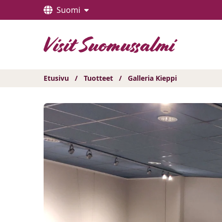
Hyppää
Suomi
sisältöön
Etusivu
/
Tuotteet
/
Galleria Kieppi