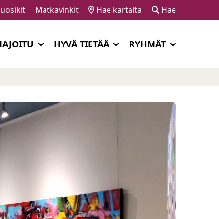
uosikit
Matkavinkit
Hae kartalta
Hae
AJOITU
HYVÄ TIETÄÄ
RYHMÄT