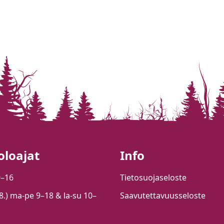
oloajat
Info
9–16
Tietosuojaseloste
.8.) ma-pe 9–18 & la-su 10–
Saavutettavuusseloste