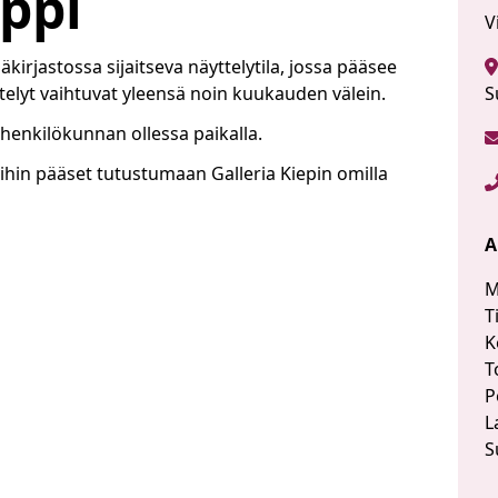
eppi
V
irjastossa sijaitseva näyttelytila, jossa pääsee
telyt vaihtuvat yleensä noin kuukauden välein.
S
 henkilökunnan ollessa paikalla.
yihin pääset tutustumaan Galleria Kiepin omilla
A
M
T
K
T
P
L
S