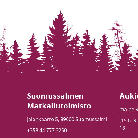
Suomussalmen
Auki
Matkailutoimisto
ma-pe 
Jalonkaarre 5, 89600 Suomussalmi
(15.6.-9
18
+358 44 777 3250