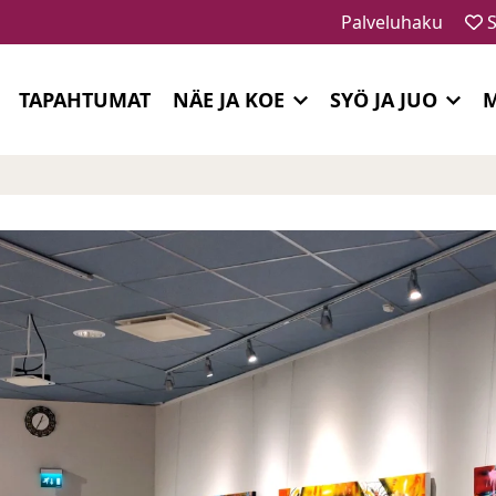
Palveluhaku
S
TAPAHTUMAT
NÄE JA KOE
SYÖ JA JUO
M