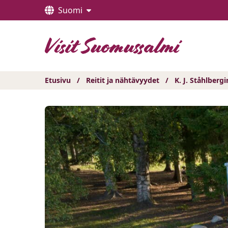
Hyppää
Suomi
sisältöön
Etusivu
/
Reitit ja nähtävyydet
/
K. J. Ståhlber