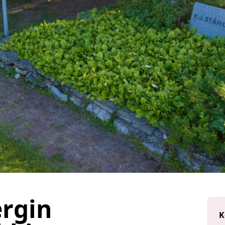
ergin
K