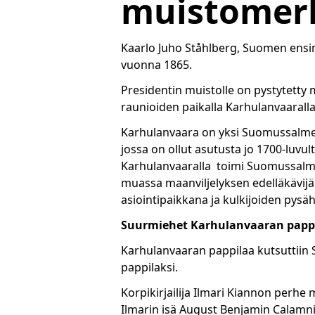
muistomer
Kaarlo Juho Ståhlberg, Suomen ensim
vuonna 1865.
Presidentin muistolle on pystytetty 
raunioiden paikalla Karhulanvaarall
Karhulanvaara on yksi Suomussalmen m
jossa
on ollut asutusta jo 1700-luvul
Karhulanvaaralla toimi Suomussalm
muassa maanviljelyksen edelläkävijä.
asiointipaikkana ja kulkijoiden pys
Suurmiehet Karhulanvaaran papp
Karhulanvaaran pappilaa kutsuttiin 
pappilaksi.
Korpikirjailija Ilmari Kiannon perh
Ilmarin isä August Benjamin Calamni