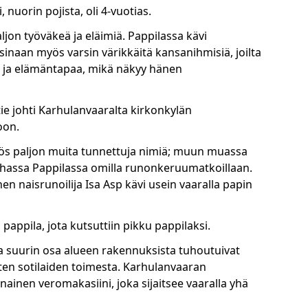
 nuorin pojista, oli 4-vuotias.
aljon työväkeä ja eläimiä. Pappilassa kävi
oisinaan myös varsin värikkäitä kansanihmisiä, joilta
tä ja elämäntapaa, mikä näkyy hänen
johti Karhulanvaaralta kirkonkylän
oon.
yös paljon muita tunnettuja nimiä; muun muassa
anhassa Pappilassa omilla runonkeruumatkoillaan.
 naisrunoilija Isa Asp kävi usein vaaralla papin
 pappila, jota kutsuttiin pikku pappilaksi.
ja suurin osa alueen rakennuksista
tuhoutuivat
ten sotilaiden toimesta. Karhulanvaaran
ainen veromakasiini, joka sijaitsee vaaralla yhä