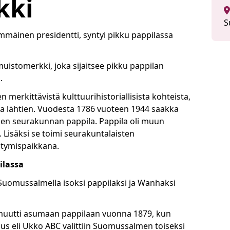
kki
S
mäinen presidentti, syntyi pikku pappilassa
muistomerkki, joka sijaitsee pikku pappilan
a.
erkittävistä kulttuurihistoriallisista kohteista,
ta lähtien. Vuodesta 1786 vuoteen
1944
saakka
en seurakunnan pappila. Pappila oli muun
 Lisäksi se toimi seurakuntalaisten
ähtymispaikkana.
ilassa
Suomussalmella isoksi pappilaksi ja Wanhaksi
e muutti asumaan pappilaan vuonna 1879, kun
us eli Ukko ABC valittiin Suomussalmen toiseksi