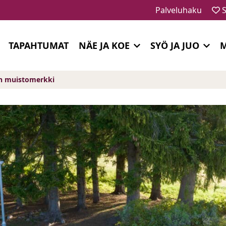
Palveluhaku
S
TAPAHTUMAT
NÄE JA KOE
SYÖ JA JUO
M
gin muistomerkki