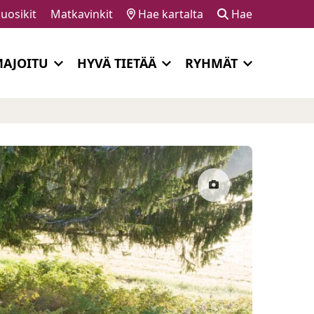
uosikit
Matkavinkit
Hae kartalta
Hae
AJOITU
HYVÄ TIETÄÄ
RYHMÄT