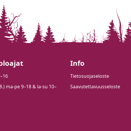
oloajat
Info
9–16
Tietosuojaseloste
.8.) ma-pe 9–18 & la-su 10–
Saavutettavuusseloste