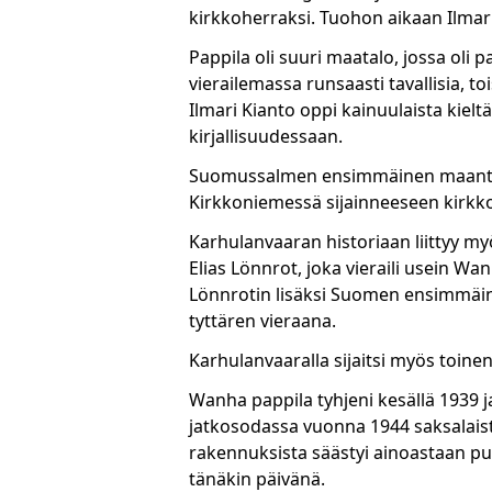
kirkkoherraksi. Tuohon aikaan Ilmari,
Pappila oli suuri maatalo, jossa oli p
vierailemassa runsaasti tavallisia, t
Ilmari Kianto oppi kainuulaista kiel
kirjallisuudessaan.
Suomussalmen ensimmäinen maantie 
Kirkkoniemessä sijainneeseen kirkk
Karhulanvaaran historiaan liittyy m
Elias Lönnrot, joka vieraili usein W
Lönnrotin lisäksi Suomen ensimmäinen
tyttären vieraana.
Karhulanvaaralla sijaitsi myös toinen
Wanha pappila tyhjeni kesällä 1939 
jatkosodassa vuonna 1944 saksalais
rakennuksista säästyi ainoastaan pun
tänäkin päivänä.