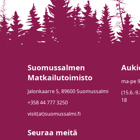
Suomussalmen
Auki
Matkailutoimisto
ma-pe 
Jalonkaarre 5, 89600 Suomussalmi
(15.6.-9
18
+358 44 777 3250
visit(at)suomussalmi.fi
Seuraa meitä