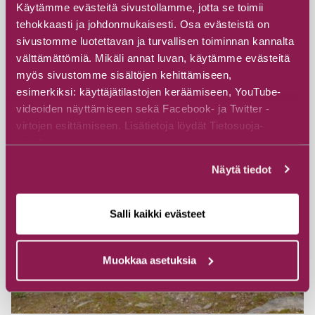
Pirttivaarantie 131, 89920 Ruhtinansalmi
Käytämme evästeitä sivustollamme, jotta se toimii
tehokkaasti ja johdonmukaisesti. Osa evästeistä on
sivustomme luotettavan ja turvallisen toiminnan kannalta
Tutustu
välttämättömiä. Mikäli annat luvan, käytämme evästeitä
myös sivustomme sisältöjen kehittämiseen,
esimerkiksi: käyttäjätilastojen keräämiseen, YouTube-
videoiden näyttämiseen sekä Facebook- ja Twitter -
virtojen esittämiseen. Lisätietoja löydät Tietosuoja-
sivuiltamme.
Näytä tiedot
Salli kaikki evästeet
Muokkaa asetuksia