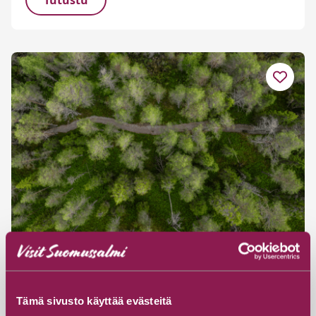
Tutustu
Hossa–Martinselkonen, 57 km
Tämä sivusto käyttää evästeitä