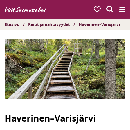
Hyppää
sisältöön
Etusivu
/
Reitit ja nähtävyydet
/
Haverinen–Varisjärvi
Haverinen–Varisjärvi