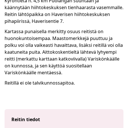
Kyröntietä n. 4,5 km Puolangan suuntaan ja
käännytään hiihtokeskuksen tienhaarasta vasemmalle.
Reitin lähtöpaikka on Haverisen hiihtokeskuksen
pihapiirissä, Haverisentie 7.
Kartassa punaisella merkitty osuus reitistä on
huonokuntoisempaa. Maastomerkkejä puuttuu ja
polku voi olla vaikeasti havaittava, lisäksi reitillä voi olla
kaatuneita puita. Aittokoskentieltä lähtevä lyhyempi
reitti (merkattu karttaan katkoviivalla) Variskönkäälle
on kunnossa, ja sen käyttöä suositellaan
Variskönkäälle mentäessä.
Reitillä ei ole talvikunnossapitoa.
Reitin tiedot