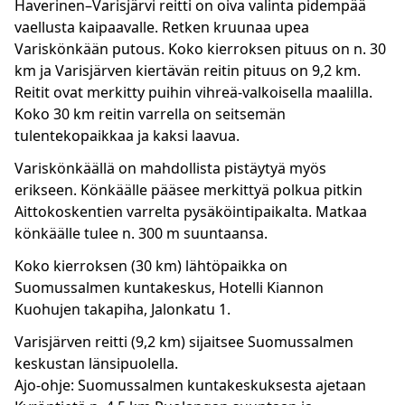
Haverinen–Varisjärvi reitti on oiva valinta pidempää
vaellusta kaipaavalle. Retken kruunaa upea
Variskönkään putous. Koko kierroksen pituus on n. 30
km ja Varisjärven kiertävän reitin pituus on 9,2 km.
Reitit ovat merkitty puihin vihreä-valkoisella maalilla.
Koko 30 km reitin varrella on seitsemän
tulentekopaikkaa ja kaksi laavua.
Variskönkäällä on mahdollista pistäytyä myös
erikseen. Könkäälle pääsee merkittyä polkua pitkin
Aittokoskentien varrelta pysäköintipaikalta. Matkaa
könkäälle tulee n. 300 m suuntaansa.
Koko kierroksen (30 km) lähtöpaikka on
Suomussalmen kuntakeskus, Hotelli Kiannon
Kuohujen takapiha, Jalonkatu 1.
Varisjärven reitti (9,2 km) sijaitsee Suomussalmen
keskustan länsipuolella.
Ajo-ohje: Suomussalmen kuntakeskuksesta ajetaan