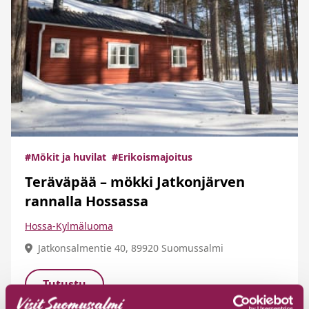
#Mökit ja huvilat
#Erikoismajoitus
Teräväpää – mökki Jatkonjärven
rannalla Hossassa
Hossa-Kylmäluoma
Jatkonsalmentie 40, 89920 Suomussalmi
Tutustu