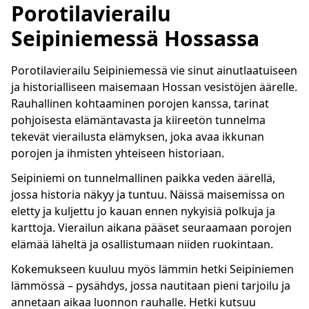
Porotilavierailu
Seipiniemessä Hossassa
Porotilavierailu Seipiniemessä vie sinut ainutlaatuiseen
ja historialliseen maisemaan Hossan vesistöjen äärelle.
Rauhallinen kohtaaminen porojen kanssa, tarinat
pohjoisesta elämäntavasta ja kiireetön tunnelma
tekevät vierailusta elämyksen, joka avaa ikkunan
porojen ja ihmisten yhteiseen historiaan.
Seipiniemi on tunnelmallinen paikka veden äärellä,
jossa historia näkyy ja tuntuu. Näissä maisemissa on
eletty ja kuljettu jo kauan ennen nykyisiä polkuja ja
karttoja. Vierailun aikana pääset seuraamaan porojen
elämää läheltä ja osallistumaan niiden ruokintaan.
Kokemukseen kuuluu myös lämmin hetki Seipiniemen
lämmössä – pysähdys, jossa nautitaan pieni tarjoilu ja
annetaan aikaa luonnon rauhalle. Hetki kutsuu