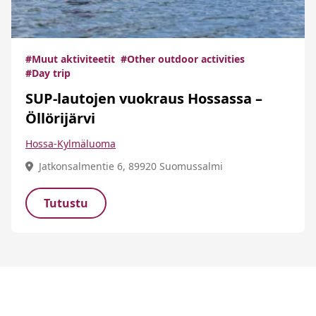
#Muut aktiviteetit
#Other outdoor activities
#Day trip
SUP-lautojen vuokraus Hossassa –
Öllörijärvi
Hossa-Kylmäluoma
Jatkonsalmentie 6, 89920 Suomussalmi
Tutustu