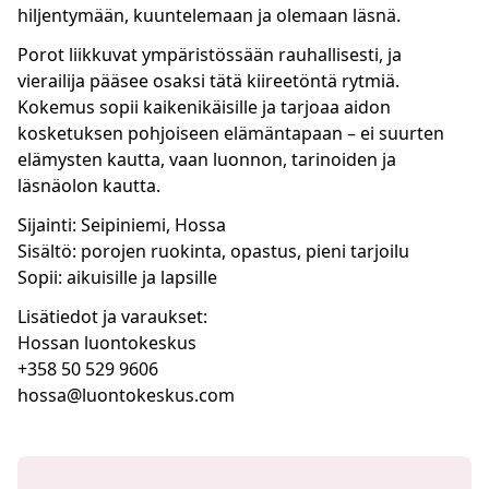
hiljentymään, kuuntelemaan ja olemaan läsnä.
Porot liikkuvat ympäristössään rauhallisesti, ja
vierailija pääsee osaksi tätä kiireetöntä rytmiä.
Kokemus sopii kaikenikäisille ja tarjoaa aidon
kosketuksen pohjoiseen elämäntapaan – ei suurten
elämysten kautta, vaan luonnon, tarinoiden ja
läsnäolon kautta.
Sijainti: Seipiniemi, Hossa
Sisältö: porojen ruokinta, opastus, pieni tarjoilu
Sopii: aikuisille ja lapsille
Lisätiedot ja varaukset:
Hossan luontokeskus
+358 50 529 9606
hossa@luontokeskus.com