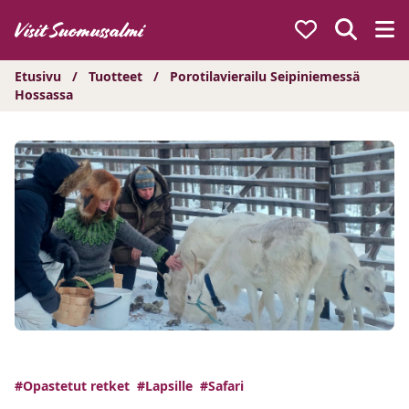
Hyppää
sisältöön
Etusivu
/
Tuotteet
/
Porotilavierailu Seipiniemessä
Hossassa
#Opastetut retket
#Lapsille
#Safari