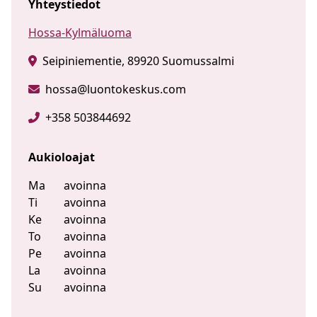
Yhteystiedot
Hossa-Kylmäluoma
Seipiniementie, 89920 Suomussalmi
hossa@luontokeskus.com
+358 503844692
Aukioloajat
Ma
avoinna
Ti
avoinna
Ke
avoinna
To
avoinna
Pe
avoinna
La
avoinna
Su
avoinna