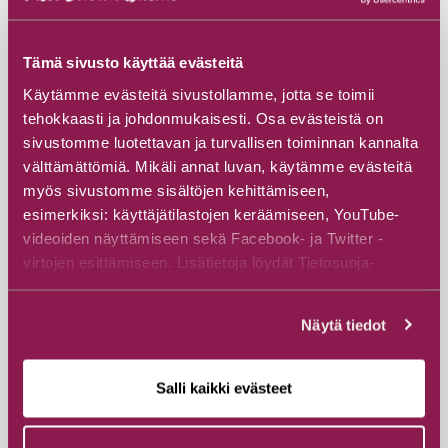
Tämä sivusto käyttää evästeitä
Käytämme evästeitä sivustollamme, jotta se toimii
tehokkaasti ja johdonmukaisesti. Osa evästeistä on
sivustomme luotettavan ja turvallisen toiminnan kannalta
välttämättömiä. Mikäli annat luvan, käytämme evästeitä
myös sivustomme sisältöjen kehittämiseen,
esimerkiksi: käyttäjätilastojen keräämiseen, YouTube-
videoiden näyttämiseen sekä Facebook- ja Twitter -
virtojen esittämiseen. Lisätietoja löydät Tietosuoja-
sivuiltamme.
Näytä tiedot
#Lumikenkäily
Salli kaikki evästeet
Lumikenkien vuokraus Hossan
kansallispuistossa