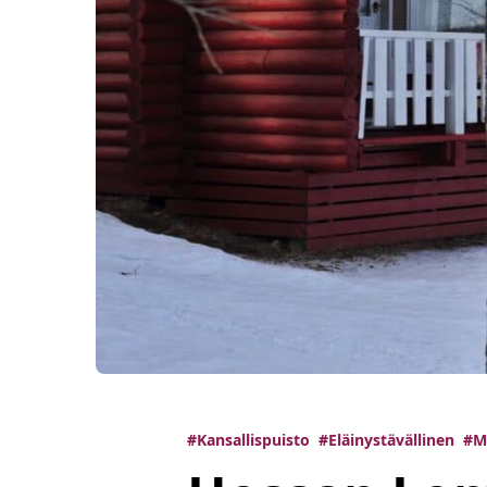
#Kansallispuisto
#Eläinystävällinen
#Mö