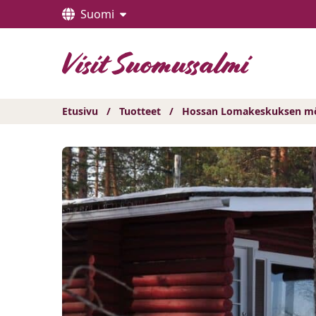
Hyppää
Suomi
sisältöön
Etusivu
/
Tuotteet
/
Hossan Lomakeskuksen m