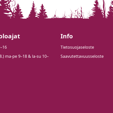
oloajat
Info
9–16
Tietosuojaseloste
.8.) ma-pe 9–18 & la-su 10–
Saavutettavuusseloste