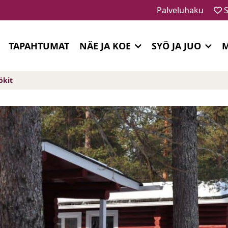
Palveluhaku
S
TAPAHTUMAT
NÄE JA KOE
SYÖ JA JUO
M
ökit