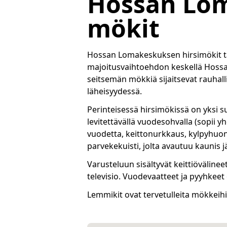
Hossan Lo
mökit
Hossan Lomakeskuksen hirsimökit tar
majoitusvaihtoehdon keskellä Hossan
seitsemän mökkiä sijaitsevat rauhallis
läheisyydessä.
Perinteisessä hirsimökissä on yksi su
levitettävällä vuodesohvalla (sopii yhde
vuodetta, keittonurkkaus, kylpyhuo
parvekekuisti, jolta avautuu kaunis
Varusteluun sisältyvät keittiövälinee
televisio. Vuodevaatteet ja pyyhkeet 
Lemmikit ovat tervetulleita mökkeih