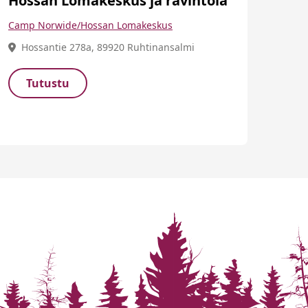
Hossan Lomakeskus ja ravintola
Camp Norwide/Hossan Lomakeskus
Hossantie 278a, 89920 Ruhtinansalmi
Tutustu