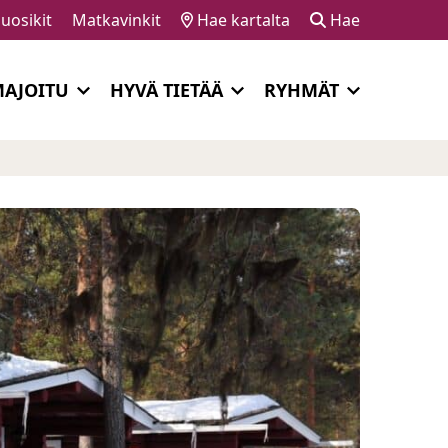
uosikit
Matkavinkit
Hae kartalta
Hae
AJOITU
HYVÄ TIETÄÄ
RYHMÄT