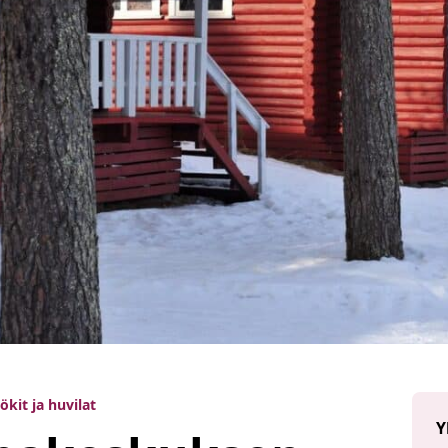
kit ja huvilat
Y