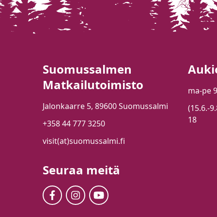
Suomussalmen
Auki
Matkailutoimisto
ma-pe 
Jalonkaarre 5, 89600 Suomussalmi
(15.6.-9
18
+358 44 777 3250
visit(at)suomussalmi.fi
Seuraa meitä