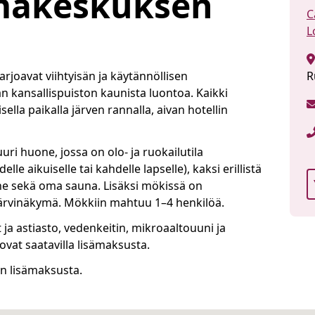
makeskuksen
C
L
joavat viihtyisän ja käytännöllisen
R
 kansallispuiston kaunista luontoa. Kaikki
ella paikalla järven rannalla, aivan hotellin
uri huone, jossa on olo- ja ruokailutila
lle aikuiselle tai kahdelle lapselle), kaksi erillistä
ne sekä oma sauna. Lisäksi mökissä on
 järvinäkymä. Mökkiin mahtuu 1–4 henkilöä.
t ja astiasto, vedenkeitin, mikroaaltouuni ja
ovat saatavilla lisämaksusta.
in lisämaksusta.