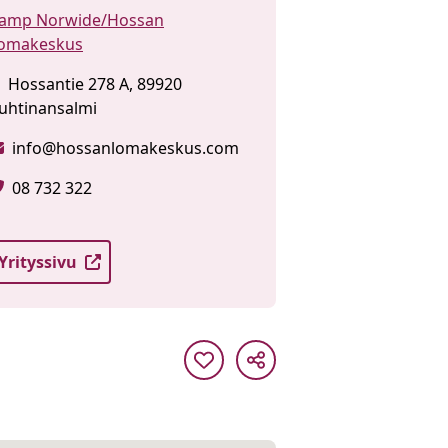
amp Norwide/Hossan
omakeskus
Hossantie 278 A, 89920
uhtinansalmi
info@hossanlomakeskus.com
08 732 322
Yrityssivu