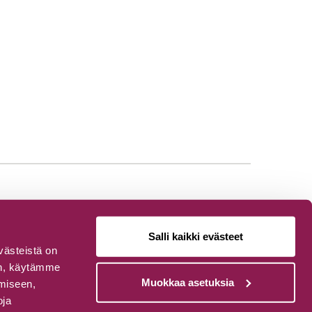
Salli kaikki evästeet
västeistä on
van, käytämme
Muokkaa asetuksia
ämiseen,
oja