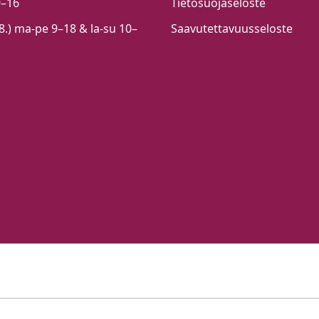
9–16
Tietosuojaseloste
.8.) ma-pe 9–18 & la-su 10–
Saavutettavuusseloste