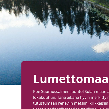
Lumettomaa
Koe Suomussalmen luonto! Sulan maan ai
lokakuuhun. Tänä aikana hyvin merkitty r
tutustumaan reheviin metsiin, kirkkaisiin