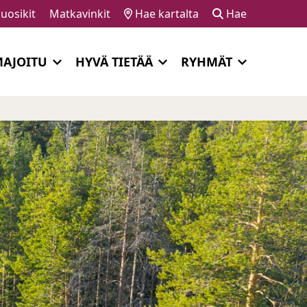
uosikit
Matkavinkit
Hae kartalta
Hae
AJOITU
HYVÄ TIETÄÄ
RYHMÄT