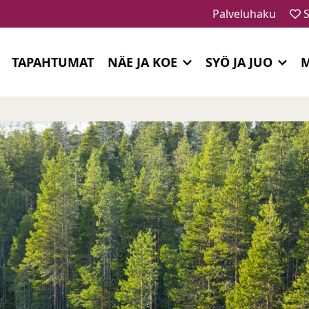
Palveluhaku
S
TAPAHTUMAT
NÄE JA KOE
SYÖ JA JUO
M