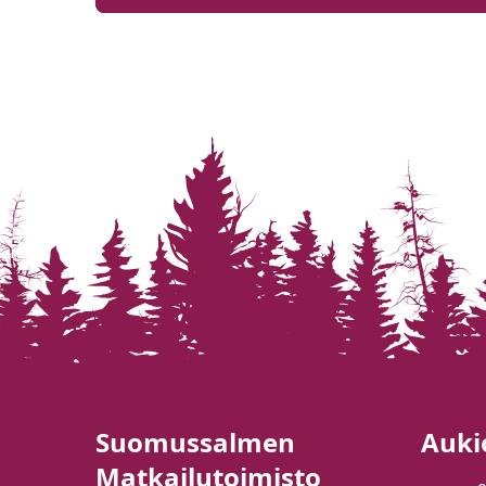
Suomussalmen
Auki
Matkailutoimisto