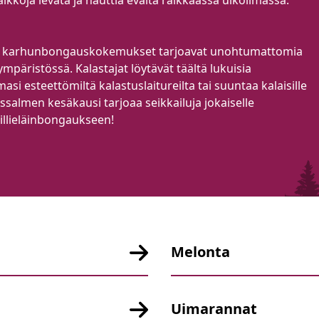
aikkoja levätä ja nauttia eväitä raikkaassa ulkoilmassa.
oiset karhunbongauskokemukset tarjoavat unohtumattomia
mpäristössä. Kalastajat löytävät täältä lukuisia
asi esteettömiltä kalastuslaitureilta tai suuntaa kalaisille
ssalmen kesäkausi tarjoaa seikkailuja jokaiselle
villieläinbongaukseen!
Melonta
Uimarannat