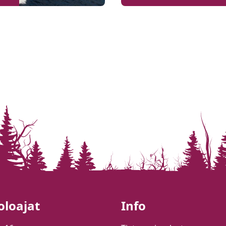
oloajat
Info