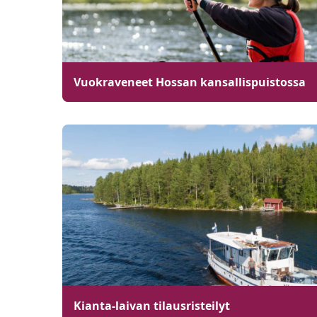
Vuokraveneet Hossan kansallispuistossa
Kianta-laivan tilausristeilyt