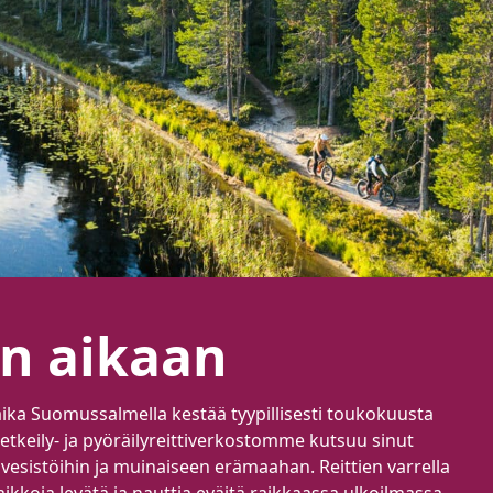
n aikaan
ka Suomussalmella kestää tyypillisesti toukokuusta
etkeily- ja pyöräilyreittiverkostomme kutsuu sinut
 vesistöihin ja muinaiseen erämaahan. Reittien varrella