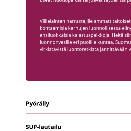
useat nuotiopaikat tarjoavat täydellisiä p
Villieläinten harrastajille ammattitait
kohtaamisia karhujen luonnollisessa eliny
ensiluokkaisia kalastuspaikkoja. Heitä siim
luonnonvesille eri puolille kuntaa. Suomu
virkistävistä luontoretkistä jännittävään 
Pyöräily
SUP-lautailu