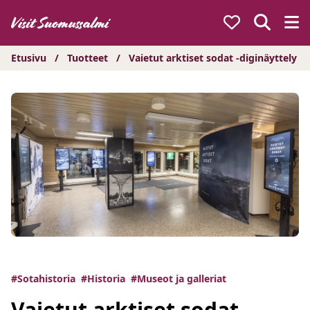
Hyppää
sisältöön
Etusivu
/
Tuotteet
/
Vaietut arktiset sodat -diginäyttely
#Sotahistoria
#Historia
#Museot ja galleriat
Vaietut arktiset sodat -