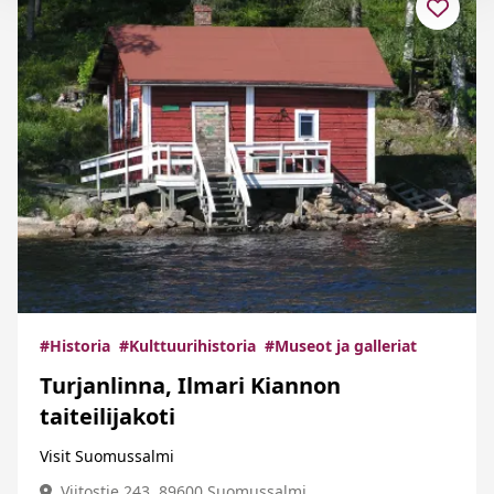
#Historia
#Kulttuurihistoria
#Museot ja galleriat
Turjanlinna, Ilmari Kiannon
taiteilijakoti
Visit Suomussalmi
Viitostie 243, 89600 Suomussalmi