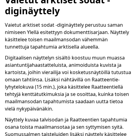
diginäyttely
Vaietut arktiset sodat -diginäyttely perustuu saman
nimiseen Ylellä esitettyyn dokumenttisarjaan. Näyttely
käsittelee toisen maailmansodan vähemmän
tunnettuja tapahtumia arktisella alueella.
Digitaalisen näyttelyn sisältö koostuu muun muassa
asiantuntijahaastatteluista, animoiduista kuvista ja
kartoista, joihin vierailija voi kosketusnäytöillä tutustua
omaan tahtiinsa. Lisäksi nähtävillä on Raatteentie-
lyhytelokuva (15 min.), joka käsittelee Raatteentiellä
tehtyjä kenttätutkimuksia ja se osoittaa, kuinka toisen
maailmansodan tapahtumista saadaan uutta tietoa
vielä nykypäivänäkin.
Näyttely kuvaa talvisodan ja Raatteentien tapahtumia
osana toista maailmansotaa ja sen syttymisen syitä.
Suomussalmen taisteluiden lisäksi näyttely käsittelee