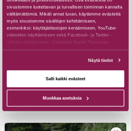
sivustomme luotettavan ja turvallisen toiminnan kannalta
välttämättömiä. Mikäli annat luvan, käytämme evästeitä
myös sivustomme sisältöjen kehittämiseen,
esimerkiksi: käyttäjätilastojen keräämiseen, YouTube-
videoiden näyttämiseen sekä Facebook- ja Twitter -
virtojen esittämiseen. Lisätietoja löydät Tietosuoja-
sivuiltamme.
#Museot ja galleriat
#Luova taide
Näytä tiedot
Galleria Kieppi
Visit Suomussalmi
Salli kaikki evästeet
Kiannonkatu 31, 89600 Suomussalmi
Muokkaa asetuksia
Tutustu