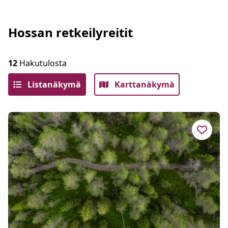
Hossan retkeilyreitit
12
Hakutulosta
Listanäkymä
Karttanäkymä