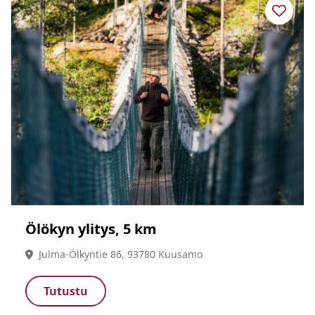
Ölökyn ylitys, 5 km
Julma-Ölkyntie 86, 93780 Kuusamo
Tutustu