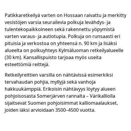
Patikkaretkeilyä varten on Hossaan raivattu ja merkitty
vesistöjen varsia seurailevia polkuja levähdys- ja
tulentekopaikkoineen sekä rakennettu yöpymistä
varten varaus- ja autiotupia. Polkuja on runsaasti eri
pituisia ja verkostoa on yhteensä n. 90 km ja lisäksi
alueelta on polkuyhteys Kylmäluoman retkeilyalueelle
(30 km). Kansallispuisto tarjoaa myös useita
esteettömiä reittejä.
Retkeilyreittien varsilla on nähtävissä esimerkiksi
tervahaudan pohjia, myllyjä sekä vanhoja
hakkuukämppiä. Erikoisin nähtävyys löytyy alueen
pohjoisosasta Somerjärven rannalta – Värikalliolla
sijaitsevat Suomen pohjoisimmat kalliomaalaukset,
joiden iäksi arvioidaan 3500–4500 vuotta.