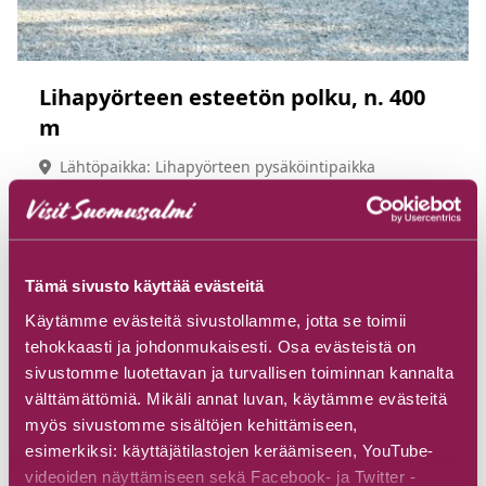
Lihapyörteen esteetön polku, n. 400
m
Lähtöpaikka: Lihapyörteen pysäköintipaikka
Tutustu
Tämä sivusto käyttää evästeitä
Käytämme evästeitä sivustollamme, jotta se toimii
tehokkaasti ja johdonmukaisesti. Osa evästeistä on
sivustomme luotettavan ja turvallisen toiminnan kannalta
välttämättömiä. Mikäli annat luvan, käytämme evästeitä
myös sivustomme sisältöjen kehittämiseen,
esimerkiksi: käyttäjätilastojen keräämiseen, YouTube-
videoiden näyttämiseen sekä Facebook- ja Twitter -