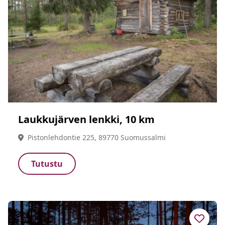
Laukkujärven lenkki, 10 km
Pistonlehdontie 225, 89770 Suomussalmi
Tutustu