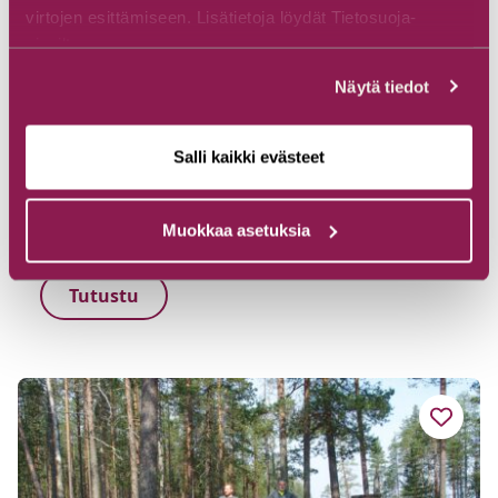
virtojen esittämiseen. Lisätietoja löydät Tietosuoja-
sivuiltamme.
Näytä tiedot
Salli kaikki evästeet
Värikallion kaarros, 7,3 km
Muokkaa asetuksia
Lähtöpiste: Lihapyörteen pysäköintialue
Tutustu