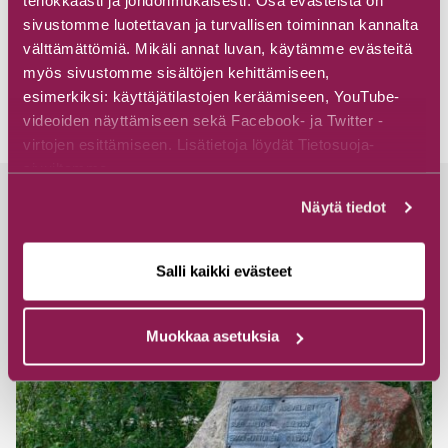
tehokkaasti ja johdonmukaisesti. Osa evästeistä on
sivustomme luotettavan ja turvallisen toiminnan kannalta
välttämättömiä. Mikäli annat luvan, käytämme evästeitä
myös sivustomme sisältöjen kehittämiseen,
esimerkiksi: käyttäjätilastojen keräämiseen, YouTube-
videoiden näyttämiseen sekä Facebook- ja Twitter -
virtojen esittämiseen. Lisätietoja löydät Tietosuoja-
sivuiltamme.
Näytä tiedot
Andere Ziele
Salli kaikki evästeet
Muokkaa asetuksia