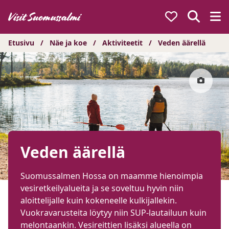
Hyppää
sisältöön
Etusivu
/
Näe ja koe
/
Aktiviteetit
/
Veden äärellä
Veden äärellä
Suomussalmen Hossa on maamme hienoimpia
vesiretkeilyalueita ja se soveltuu hyvin niin
aloittelijalle kuin kokeneelle kulkijallekin.
Vuokravarusteita löytyy niin SUP-lautailuun kuin
melontaankin. Vesireittien lisäksi alueella on