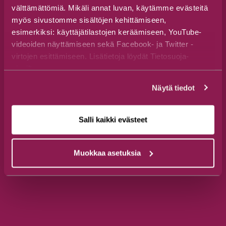
Jalonkaarre 5, 89600 Suomussalmi
välttämättömiä. Mikäli annat luvan, käytämme evästeitä
+358 44 777 3250
myös sivustomme sisältöjen kehittämiseen,
esimerkiksi: käyttäjätilastojen keräämiseen, YouTube-
visit(at)suomussalmi.fi
videoiden näyttämiseen sekä Facebook- ja Twitter -
virtojen esittämiseen. Lisätietoja löydät Tietosuoja-
Seuraa meitä
sivuiltamme.
Näytä tiedot
Salli kaikki evästeet
Aukioloajat
ma-pe 9–16
Muokkaa asetuksia
(15.6.-9.8.) ma-pe 9–18 & la-su 10–18