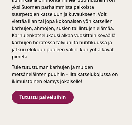
kuninkaalla on monta nimeä. Suomussalmi on
yksi Suomen parhaimmista paikoista
suurpetojen katseluun ja kuvaukseen. Voit
viettää illan tai jopa kokonaisen yön katsellen
karhujen, ahmojen, susien tai lintujen elämää.
Karhujenkatselukausi alkaa vuosittain keväällä
karhujen herätessä talviunilta huhtikuussa ja
jatkuu elokuun puoleen väliin, kun yöt alkavat
pimetä.
Tule tutustuman karhujen ja muiden
metsäneläinten puuhiin
–
ilta katselukojussa on
ikimuistoinen elämys jokaiselle!
Tutustu palveluihin