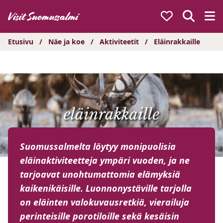
Hyppää
sisältöön
Etusivu
/
Näe ja koe
/
Aktiviteetit
/
Eläinrakkaille
Suomussalmelta löytyy monipuolisia
eläinaktiviteetteja ympäri vuoden, ja ne
tarjoavat unohtumattomia elämyksiä
kaikenikäisille. Luonnonystäville tarjolla
on eläinten valokuvausretkiä, vierailuja
perinteisille porotiloille sekä kesäisin