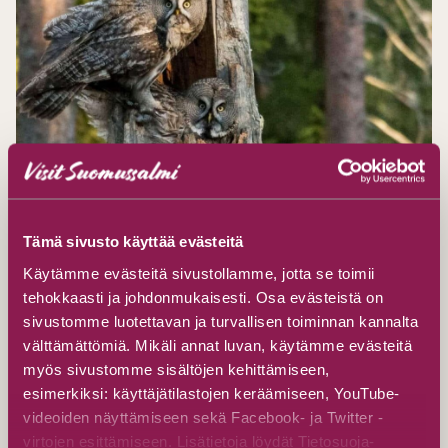
Tarkkaile lintuja
Tämä sivusto käyttää evästeitä
Käytämme evästeitä sivustollamme, jotta se toimii
Suomussalmen useat lintutornit tarjoavat
tehokkaasti ja johdonmukaisesti. Osa evästeistä on
erinomaisen mahdollisuuden lintujen
sivustomme luotettavan ja turvallisen toiminnan kannalta
tarkkailuun ja luontovalokuvaukseen ympäri
välttämättömiä. Mikäli annat luvan, käytämme evästeitä
vuoden. Tornit sijaitsevat kosteikkojen, järvien ja
myös sivustomme sisältöjen kehittämiseen,
soiden läheisyydessä, joissa voi havaita
esimerkiksi: käyttäjätilastojen keräämiseen, YouTube-
runsaasti erilaisia lintuja niin kevät- ja
videoiden näyttämiseen sekä Facebook- ja Twitter -
syysmuuton aikana kuin pesimäkaudellakin.
virtojen esittämiseen. Lisätietoja löydät Tietosuoja-