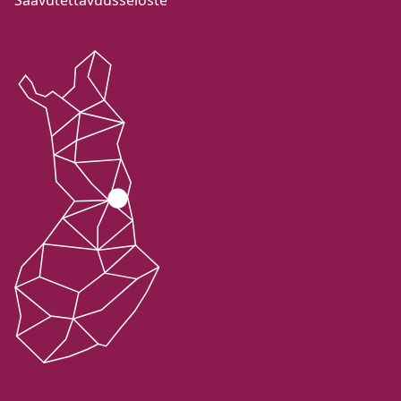
Saavutettavuusseloste