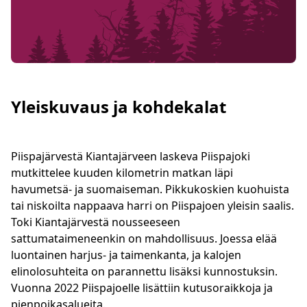
Yleiskuvaus ja kohdekalat
Piispajärvestä Kiantajärveen laskeva Piispajoki
mutkittelee kuuden kilometrin matkan läpi
havumetsä- ja suomaiseman. Pikkukoskien kuohuista
tai niskoilta nappaava harri on Piispajoen yleisin saalis.
Toki Kiantajärvestä nousseeseen
sattumataimeneenkin on mahdollisuus. Joessa elää
luontainen harjus- ja taimenkanta, ja kalojen
elinolosuhteita on parannettu lisäksi kunnostuksin.
Vuonna 2022 Piispajoelle lisättiin kutusoraikkoja ja
pienpoikasalueita.