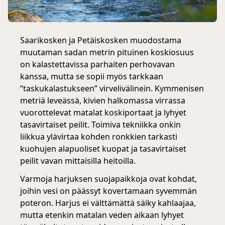
Saarikosken ja Petäiskosken muodostama
muutaman sadan metrin pituinen koskiosuus
on kalastettavissa parhaiten perhovavan
kanssa, mutta se sopii myös tarkkaan
“taskukalastukseen” virvelivälinein. Kymmenisen
metriä leveässä, kivien halkomassa virrassa
vuorottelevat matalat koskiportaat ja lyhyet
tasavirtaiset peilit. Toimiva tekniikka onkin
liikkua ylävirtaa kohden ronkkien tarkasti
kuohujen alapuoliset kuopat ja tasavirtaiset
peilit vavan mittaisilla heitoilla.
Varmoja harjuksen suojapaikkoja ovat kohdat,
joihin vesi on päässyt kovertamaan syvemmän
poteron. Harjus ei välttämättä säiky kahlaajaa,
mutta etenkin matalan veden aikaan lyhyet