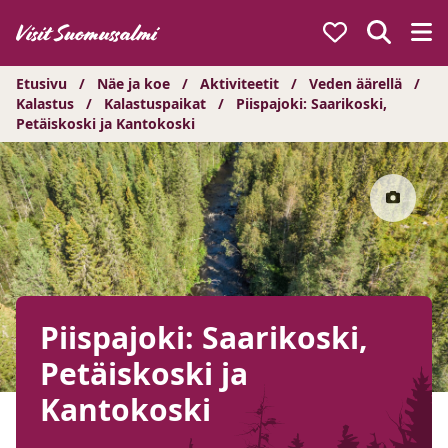
Hyppää
sisältöön
Etusivu
/
Näe ja koe
/
Aktiviteetit
/
Veden äärellä
/
Kalastus
/
Kalastuspaikat
/
Piispajoki: Saarikoski,
Petäiskoski ja Kantokoski
Piispajoki: Saarikoski,
Petäiskoski ja
Kantokoski