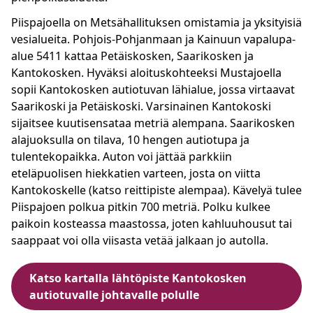
Piispajoella on Metsähallituksen omistamia ja yksityisiä
vesialueita. Pohjois-Pohjanmaan ja Kainuun vapalupa-
alue 5411 kattaa Petäiskosken, Saarikosken ja
Kantokosken. Hyväksi aloituskohteeksi Mustajoella
sopii Kantokosken autiotuvan lähialue, jossa virtaavat
Saarikoski ja Petäiskoski. Varsinainen Kantokoski
sijaitsee kuutisensataa metriä alempana. Saarikosken
alajuoksulla on tilava, 10 hengen autiotupa ja
tulentekopaikka. Auton voi jättää parkkiin
eteläpuolisen hiekkatien varteen, josta on viitta
Kantokoskelle (katso reittipiste alempaa). Kävelyä tulee
Piispajoen polkua pitkin 700 metriä. Polku kulkee
paikoin kosteassa maastossa, joten kahluuhousut tai
saappaat voi olla viisasta vetää jalkaan jo autolla.
Katso kartalla lähtöpiste Kantokosken
autiotuvalle johtavalle polulle