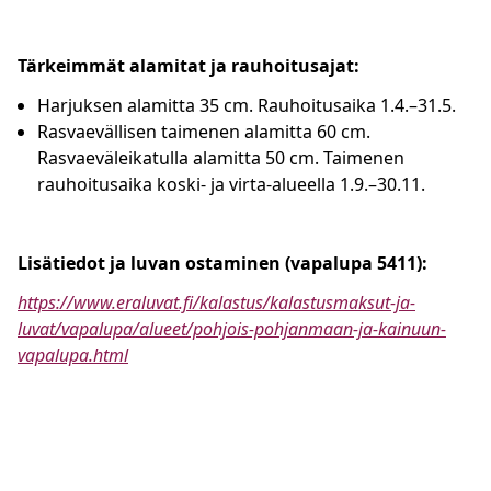
Tärkeimmät alamitat ja rauhoitusajat:
Harjuksen alamitta 35 cm. Rauhoitusaika 1.4.–31.5.
Rasvaevällisen taimenen alamitta 60 cm.
Rasvaeväleikatulla alamitta 50 cm. Taimenen
rauhoitusaika koski- ja virta-alueella 1.9.–30.11.
Lisätiedot ja luvan ostaminen (vapalupa 5411):
https://www.eraluvat.fi/kalastus/kalastusmaksut-ja-
luvat/vapalupa/alueet/pohjois-pohjanmaan-ja-kainuun-
vapalupa.html