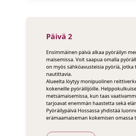
Ruokailuvaihtoehd
Päivä 2
Ensimmäinen päivä alkaa pyöräilyn mer
maisemissa. Voit saapua omalla pyörällä
on myös sähköavusteisia pyöriä, jotka 
nautittavia.
Alueelta löytyy monipuolinen reittiverkos
kokeneille pyöräilijöille. Helppokulkuiset
metsämaisemissa, kun taas vaativamma
tarjoavat enemmän haastetta sekä elä
Pyöräilypäivä Hossassa yhdistää luonno
erämaamaiseman kokemisen omassa t
#Other shop