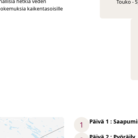
uhallisia hetkiä veden
Touko - S
okemuksia kaikentasoisille
Päivä 1 : Saapum
1
Päivä 2 : Pyöräily