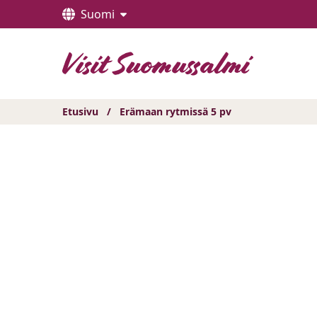
Hyppää
Suomi
sisältöön
Etusivu
/
Erämaan rytmissä 5 pv