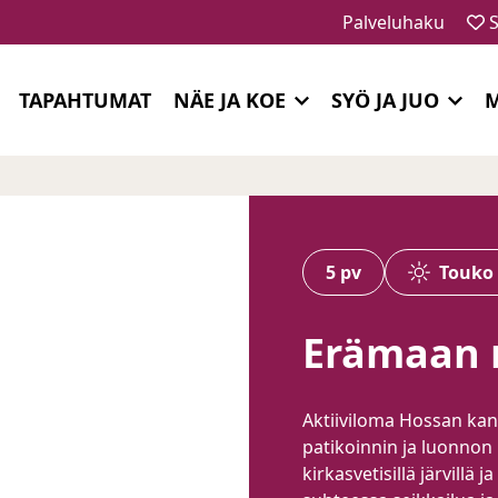
Palveluhaku
S
TAPAHTUMAT
NÄE JA KOE
SYÖ JA JUO
M
5 pv
Touko 
Erämaan r
Aktiiviloma Hossan kan
patikoinnin ja luonnon 
kirkasvetisillä järvillä 