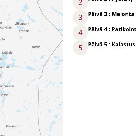
2
Päivä 3 : Melonta
3
Päivä 4 : Patikoint
4
Päivä 5 : Kalastus
5