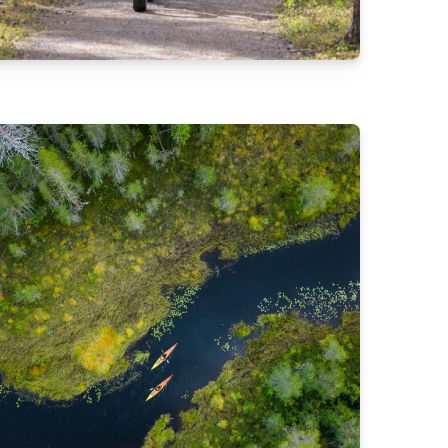
a-
Hossantie 278 A, 89920 Ruhtinansalmi
Tutustu
Siirry edelliseen
Siirry seuraavaan
Siirry edelliseen
Siirry seuraavaan
nen