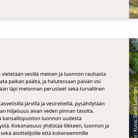
an
Hossan luontokeskuksen kahvil
ravintola Lounaja
Hossa-Kylmäluoma
Jatkonsalmentie 6, 89920 Suomussalmi
Tutustu
 vietetään vesillä meloen ja luonnon rauhasta
rata paikan päältä, ja halutessaan päivän voi
ot
ydään läpi melonnan perusteet sekä turvallinen
Photographer: Kuva: Sami Laiti
svetisillä järvillä ja vesireiteillä, pysähdytään
n hiljaisuus aivan veden pinnan tasolta.
 kansallispuiston luonnon uudesta
ystä. Kokonaisuus yhdistää liikkeen, luonnon ja
sekä aloittelijoille että kokeneemmille