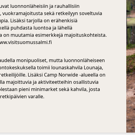
at luonnonläheisiin ja rauhallisiin
, vuokramajoitusta sekä retkeilyyn soveltuvia
upia. Lisäksi tarjolla on erähenkisiä
kellä puhdasta luontoa ja lähellä
 Alla on muutamia esimerkkejä majoituskohteista.
www.visitsuomussalmi.fi
äkaudella monipuoliset, mutta luonnonläheiseen
ntokeskuksella toimii lounaskahvila Lounaja,
retkeilijöille. Lisäksi Camp Norwide -alueella on
lla majoittuvia ja aktiviteetteihin osallistuvia
olestaan pieni minimarket sekä kahvila, josta
retkipäivien varalle.