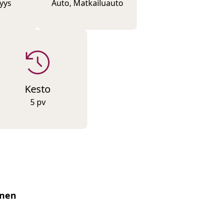
yys
Auto, Matkailuauto
Kesto
5 pv
inen