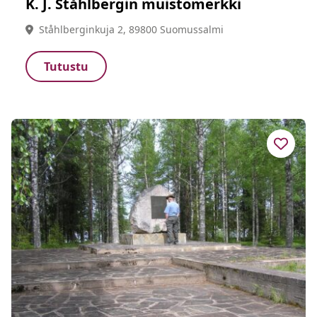
K. J. Ståhlbergin muistomerkki
Ståhlberginkuja 2, 89800 Suomussalmi
Tutustu