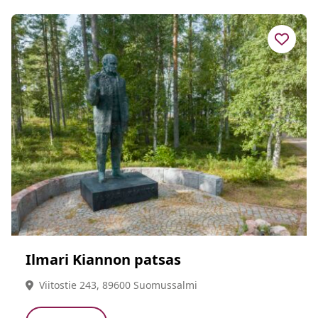
Ilmari Kiannon patsas
Viitostie 243, 89600 Suomussalmi