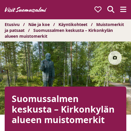
Hyppää
sisältöön
Etusivu
/
Näe ja koe
/
Käyntikohteet
/
Muistomerkit
ja patsaat
/
Suomussalmen keskusta – Kirkonkylän
alueen muistomerkit
Suomussalmen
keskusta – Kirkonkylän
alueen muistomerkit