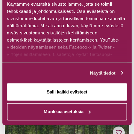
Käytämme evästeitä sivustollamme, jotta se toimii
tehokkaasti ja johdonmukaisesti. Osa evästeistä on
sivustomme luotettavan ja turvallisen toiminnan kannalta
välttämättömiä. Mikäli annat luvan, käytämme evästeitä
myös sivustomme sisältöjen kehittämiseen,
esimerkiksi: käyttäjätilastojen keräämiseen, YouTube-
videoiden näyttämiseen sekä Facebook- ja Twitter -
virtojen esittämiseen. Lisätietoja löydät Tietosuoja-
sivuiltamme.
Kylänmäen muistomerkki
Näytä tiedot
Veikkolantie 115, 89800 Suomussalmi
Salli kaikki evästeet
Tutustu
Muokkaa asetuksia