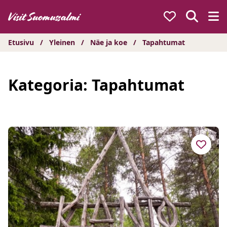
Hyppää
sisältöön
Etusivu
/
Yleinen
/
Näe ja koe
/
Tapahtumat
Kategoria:
Tapahtumat