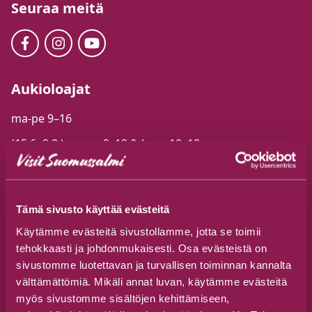
Seuraa meitä
Aukioloajat
ma-pe 9–16
(15.6.-9.8.) ma-pe 9–18 & la-su 10–18
Tämä sivusto käyttää evästeitä
Käytämme evästeitä sivustollamme, jotta se toimii
tehokkaasti ja johdonmukaisesti. Osa evästeistä on
Info
sivustomme luotettavan ja turvallisen toiminnan kannalta
välttämättömiä. Mikäli annat luvan, käytämme evästeitä
Tietosuojaseloste
myös sivustomme sisältöjen kehittämiseen,