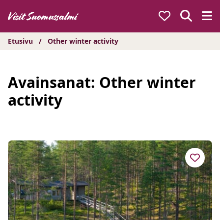
Hyppää
sisältöön
Etusivu
/
Other winter activity
Avainsanat:
Other winter
activity