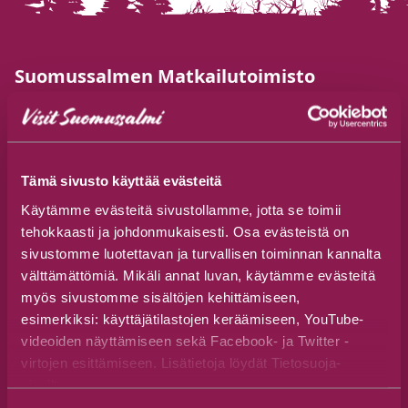
Suomussalmen Matkailutoimisto
Jalonkaarre 5, 89600 Suomussalmi
+358 44 777 3250
visit(at)suomussalmi.fi
Tämä sivusto käyttää evästeitä
Käytämme evästeitä sivustollamme, jotta se toimii
Seuraa meitä
tehokkaasti ja johdonmukaisesti. Osa evästeistä on
sivustomme luotettavan ja turvallisen toiminnan kannalta
välttämättömiä. Mikäli annat luvan, käytämme evästeitä
myös sivustomme sisältöjen kehittämiseen,
esimerkiksi: käyttäjätilastojen keräämiseen, YouTube-
Aukioloajat
videoiden näyttämiseen sekä Facebook- ja Twitter -
virtojen esittämiseen. Lisätietoja löydät Tietosuoja-
ma-pe 9–16
sivuiltamme.