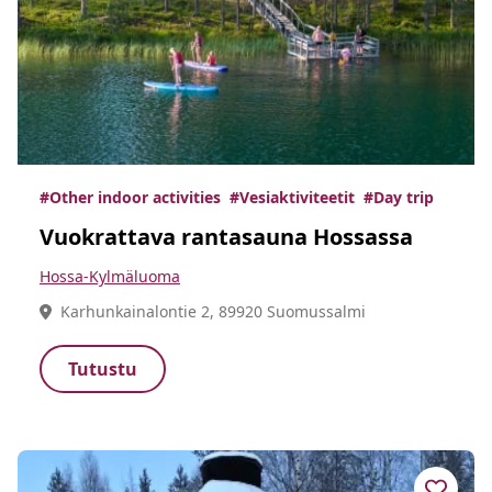
#Other indoor activities
#Vesiaktiviteetit
#Day trip
Vuokrattava rantasauna Hossassa
Hossa-Kylmäluoma
Karhunkainalontie 2, 89920 Suomussalmi
Tutustu