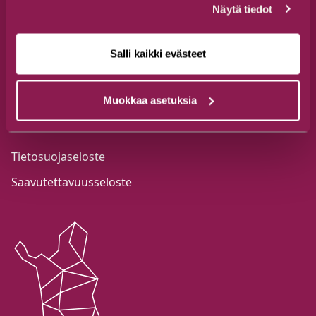
(15.6.-9.8.) ma-pe 9–18 & la-su 10–18
Näytä tiedot
Salli kaikki evästeet
Muokkaa asetuksia
Info
Tietosuojaseloste
Saavutettavuusseloste