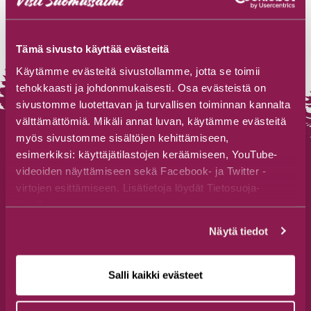
Tämä sivusto käyttää evästeitä
Käytämme evästeitä sivustollamme, jotta se toimii
tehokkaasti ja johdonmukaisesti. Osa evästeistä on
sivustomme luotettavan ja turvallisen toiminnan kannalta
välttämättömiä. Mikäli annat luvan, käytämme evästeitä
myös sivustomme sisältöjen kehittämiseen,
esimerkiksi: käyttäjätilastojen keräämiseen, YouTube-
videoiden näyttämiseen sekä Facebook- ja Twitter -
virtojen esittämiseen. Lisätietoja löydät Tietosuoja-
Suomussalmen Matkailutoimisto
sivuiltamme.
Jalonkaarre 5, 89600 Suomussalmi
Näytä tiedot
+358 44 777 3250
visit(at)suomussalmi.fi
Salli kaikki evästeet
Seuraa meitä