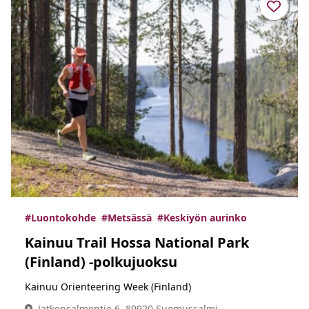
#Luontokohde
#Metsässä
#Keskiyön aurinko
Kainuu Trail Hossa National Park
(Finland) -polkujuoksu
Kainuu Orienteering Week (Finland)
Jatkonsalmentie 6, 89920 Suomussalmi