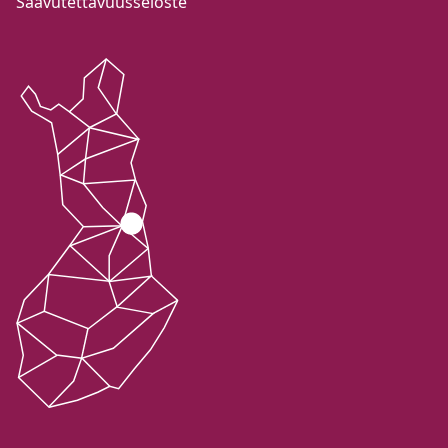
Saavutettavuusseloste