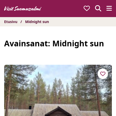
Hyppää
sisältöön
Etusivu
/
Midnight sun
Avainsanat:
Midnight sun