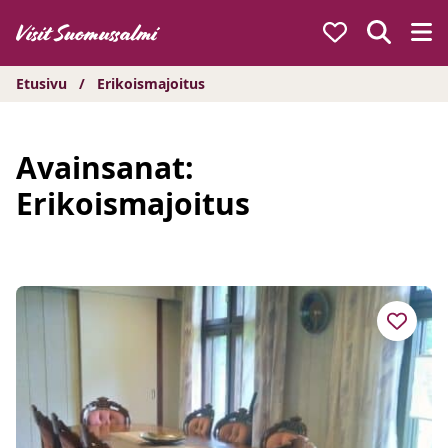
Hyppää
sisältöön
Etusivu
/
Erikoismajoitus
Avainsanat:
Erikoismajoitus