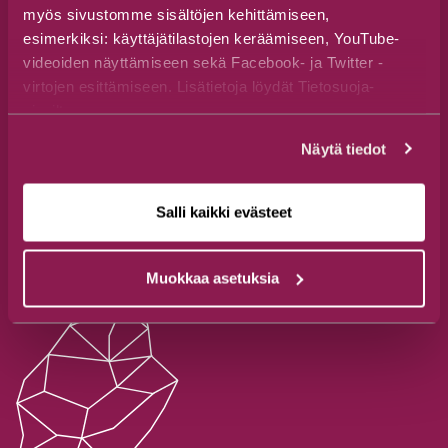
Info
myös sivustomme sisältöjen kehittämiseen,
esimerkiksi: käyttäjätilastojen keräämiseen, YouTube-
Tietosuojaseloste
videoiden näyttämiseen sekä Facebook- ja Twitter -
Saavutettavuusseloste
virtojen esittämiseen. Lisätietoja löydät Tietosuoja-
sivuiltamme.
Näytä tiedot
Salli kaikki evästeet
Muokkaa asetuksia