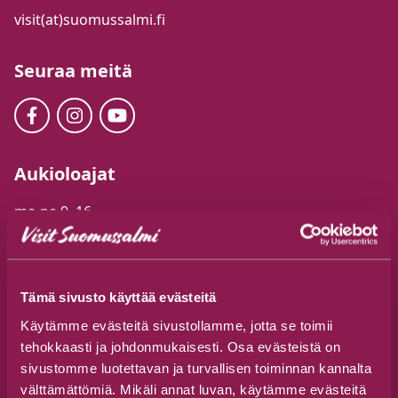
visit(at)suomussalmi.fi
Seuraa meitä
Aukioloajat
ma-pe 9–16
(15.6.-9.8.) ma-pe 9–18 & la-su 10–18
Tämä sivusto käyttää evästeitä
Käytämme evästeitä sivustollamme, jotta se toimii
tehokkaasti ja johdonmukaisesti. Osa evästeistä on
sivustomme luotettavan ja turvallisen toiminnan kannalta
välttämättömiä. Mikäli annat luvan, käytämme evästeitä