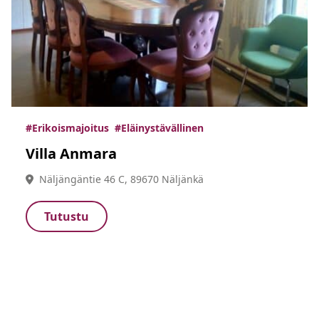
#Erikoismajoitus
#Eläinystävällinen
Villa Anmara
Näljängäntie 46 C, 89670 Näljänkä
Tutustu