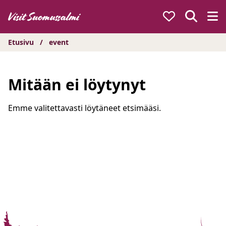
Hyppää
sisältöön
Etusivu
/
event
Mitään ei löytynyt
Emme valitettavasti löytäneet etsimääsi.