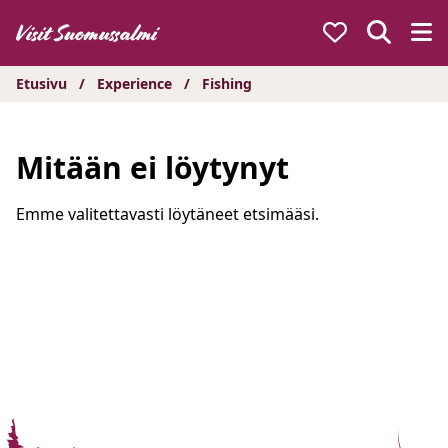
Hyppää
sisältöön
Etusivu
/
Experience
/
Fishing
Mitään ei löytynyt
Emme valitettavasti löytäneet etsimääsi.