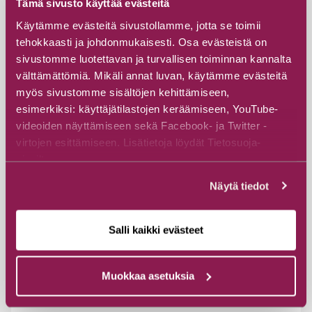
Tämä sivusto käyttää evästeitä
Käytämme evästeitä sivustollamme, jotta se toimii
Read more
tehokkaasti ja johdonmukaisesti. Osa evästeistä on
sivustomme luotettavan ja turvallisen toiminnan kannalta
välttämättömiä. Mikäli annat luvan, käytämme evästeitä
myös sivustomme sisältöjen kehittämiseen,
esimerkiksi: käyttäjätilastojen keräämiseen, YouTube-
videoiden näyttämiseen sekä Facebook- ja Twitter -
virtojen esittämiseen. Lisätietoja löydät Tietosuoja-
sivuiltamme.
Näytä tiedot
Salli kaikki evästeet
Muokkaa asetuksia