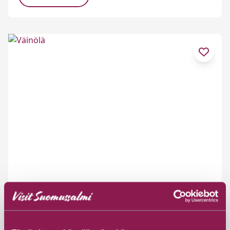
Väinölä
Selkoskyläntie 228 , 89920 Ruhtinansalmi