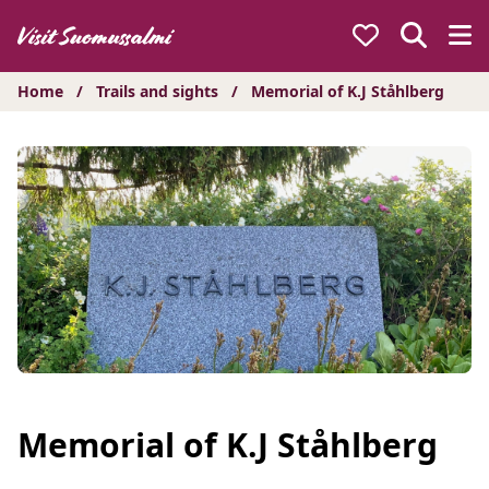
Hyppää
sisältöön
Home
/
Trails and sights
/
Memorial of K.J Ståhlberg
Memorial of K.J Ståhlberg