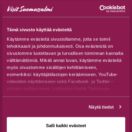
Follow us
Tämä sivusto käyttää evästeitä
Käytämme evästeitä sivustollamme, jotta se toimii
Opening hours
tehokkaasti ja johdonmukaisesti. Osa evästeistä on
sivustomme luotettavan ja turvallisen toiminnan kannalta
Tourist Office is open:
välttämättömiä. Mikäli annat luvan, käytämme evästeitä
Monday-Friday 9.00-16.00 o’clock
myös sivustomme sisältöjen kehittämiseen,
(closed 15.5.2026 and 20.6.2026)
esimerkiksi: käyttäjätilastojen keräämiseen, YouTube-
videoiden näyttämiseen sekä Facebook- ja Twitter -
From 15th June till 9th of August:
virtojen esittämiseen. Lisätietoja löydät Tietosuoja-
Monday-Friday 9.00-18.00 o’clock
sivuiltamme.
Saturday-Sunday
Näytä tiedot
10.00-18.00 o’clock
On the eve of public holidays, we close at 3:00 p.m.
Salli kaikki evästeet