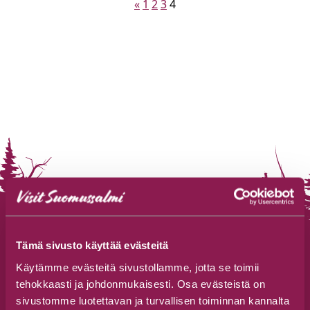
Artikkelien
«
1
2
3
4
sivutus
Tämä sivusto käyttää evästeitä
Käytämme evästeitä sivustollamme, jotta se toimii
Suomussalmen Matkailutoimisto
tehokkaasti ja johdonmukaisesti. Osa evästeistä on
sivustomme luotettavan ja turvallisen toiminnan kannalta
Jalonkaarre 5, 89600 Suomussalmi