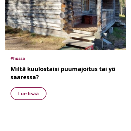
#hossa
Miltä kuulostaisi puumajoitus tai yö
saaressa?
Lue lisää