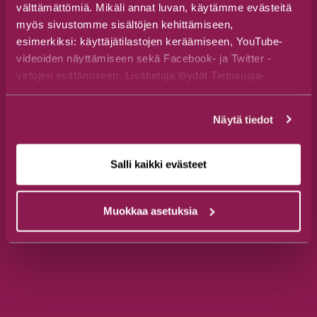
välttämättömiä. Mikäli annat luvan, käytämme evästeitä
+358 44 777 3250
myös sivustomme sisältöjen kehittämiseen,
esimerkiksi: käyttäjätilastojen keräämiseen, YouTube-
visit(at)suomussalmi.fi
videoiden näyttämiseen sekä Facebook- ja Twitter -
virtojen esittämiseen. Lisätietoja löydät Tietosuoja-
Seuraa meitä
sivuiltamme.
Näytä tiedot
Aukioloajat
Salli kaikki evästeet
ma-pe 9–16
Muokkaa asetuksia
(15.6.-9.8.) ma-pe 9–18 & la-su 10–18