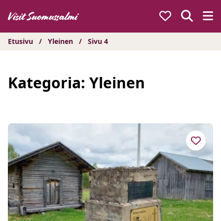
Hyppää
sisältöön
Etusivu
/
Yleinen
/
Sivu 4
Kategoria:
Yleinen