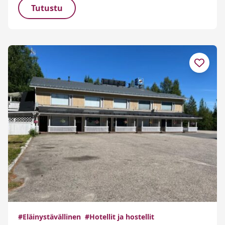
Tutustu
#Eläinystävällinen
#Hotellit ja hostellit