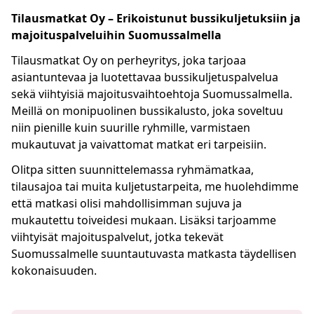
Tilausmatkat Oy – Erikoistunut bussikuljetuksiin ja
majoituspalveluihin Suomussalmella
Tilausmatkat Oy on perheyritys, joka tarjoaa
asiantuntevaa ja luotettavaa bussikuljetuspalvelua
sekä viihtyisiä majoitusvaihtoehtoja Suomussalmella.
Meillä on monipuolinen bussikalusto, joka soveltuu
niin pienille kuin suurille ryhmille, varmistaen
mukautuvat ja vaivattomat matkat eri tarpeisiin.
Olitpa sitten suunnittelemassa ryhmämatkaa,
tilausajoa tai muita kuljetustarpeita, me huolehdimme
että matkasi olisi mahdollisimman sujuva ja
mukautettu toiveidesi mukaan. Lisäksi tarjoamme
viihtyisät majoituspalvelut, jotka tekevät
Suomussalmelle suuntautuvasta matkasta täydellisen
kokonaisuuden.