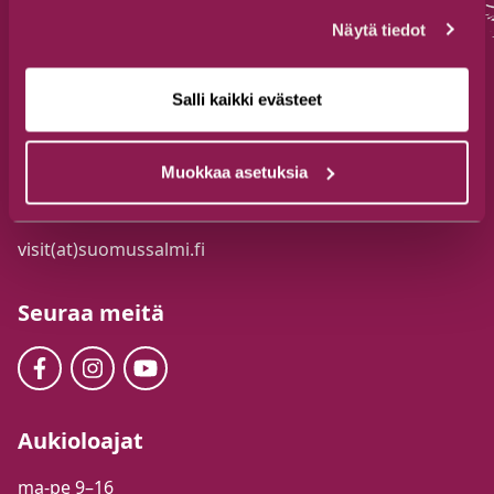
Näytä tiedot
Salli kaikki evästeet
Suomussalmen Matkailutoimisto
Jalonkaarre 5, 89600 Suomussalmi
Muokkaa asetuksia
+358 44 777 3250
visit(at)suomussalmi.fi
Seuraa meitä
Aukioloajat
ma-pe 9–16