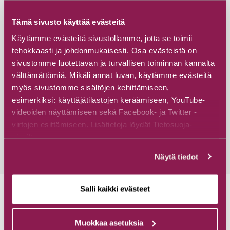
Tämä sivusto käyttää evästeitä
Käytämme evästeitä sivustollamme, jotta se toimii
#Museot ja galleriat
#Raatteentie
tehokkaasti ja johdonmukaisesti. Osa evästeistä on
sivustomme luotettavan ja turvallisen toiminnan kannalta
Raatteen Portin talvisotamuseo
välttämättömiä. Mikäli annat luvan, käytämme evästeitä
Raatteen Portti
myös sivustomme sisältöjen kehittämiseen,
esimerkiksi: käyttäjätilastojen keräämiseen, YouTube-
Raatteentie 2, 89800 Suomussalmi
videoiden näyttämiseen sekä Facebook- ja Twitter -
virtojen esittämiseen. Lisätietoja löydät Tietosuoja-
Tutustu
sivuiltamme.
Näytä tiedot
Salli kaikki evästeet
Muokkaa asetuksia