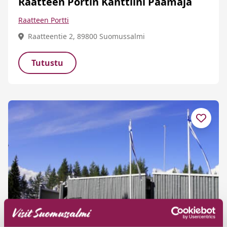
Raatteen Portin Kanttiini Päämaja
Raatteen Portti
Raatteentie 2, 89800 Suomussalmi
Tutustu