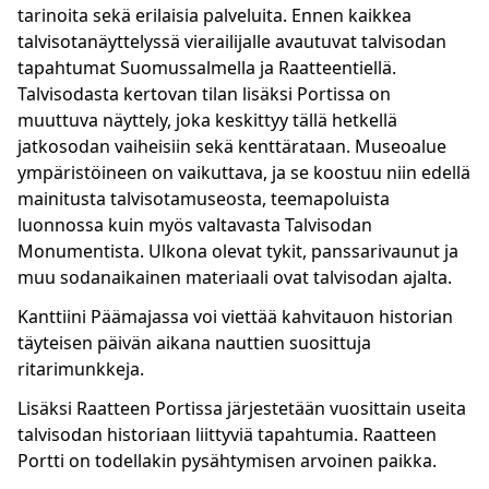
tarinoita sekä erilaisia palveluita. Ennen kaikkea
talvisotanäyttelyssä vierailijalle avautuvat talvisodan
tapahtumat Suomussalmella ja Raatteentiellä.
Talvisodasta kertovan tilan lisäksi Portissa on
muuttuva näyttely, joka keskittyy tällä hetkellä
jatkosodan vaiheisiin sekä kenttärataan. Museoalue
ympäristöineen on vaikuttava, ja se koostuu niin edellä
mainitusta talvisotamuseosta, teemapoluista
luonnossa kuin myös valtavasta Talvisodan
Monumentista. Ulkona olevat tykit, panssarivaunut ja
muu sodanaikainen materiaali ovat talvisodan ajalta.
Kanttiini Päämajassa voi viettää kahvitauon historian
täyteisen päivän aikana nauttien suosittuja
ritarimunkkeja.
Lisäksi Raatteen Portissa järjestetään vuosittain useita
talvisodan historiaan liittyviä tapahtumia. Raatteen
Portti on todellakin pysähtymisen arvoinen paikka.