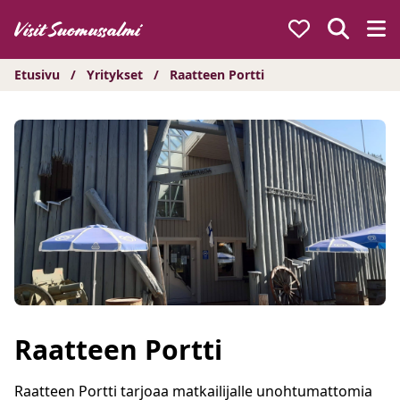
Hyppää
sisältöön
Etusivu
/
Yritykset
/
Raatteen Portti
Raatteen Portti
Raatteen Portti tarjoaa matkailijalle unohtumattomia