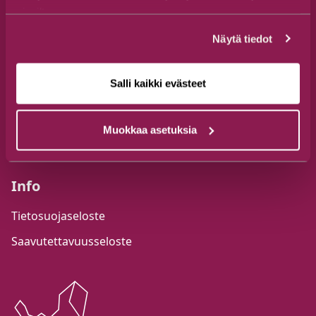
Aukioloajat
sivuiltamme.
ma-pe 9–16
Näytä tiedot
(15.6.-9.8.) ma-pe 9–18 & la-su 10–18
Salli kaikki evästeet
Muokkaa asetuksia
Info
Tietosuojaseloste
Saavutettavuusseloste