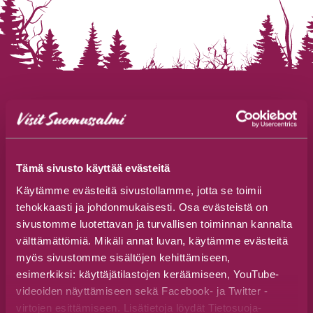
Suomussalmen Matkailutoimisto
Jalonkaarre 5, 89600 Suomussalmi
Tämä sivusto käyttää evästeitä
+358 44 777 3250
Käytämme evästeitä sivustollamme, jotta se toimii
visit(at)suomussalmi.fi
tehokkaasti ja johdonmukaisesti. Osa evästeistä on
sivustomme luotettavan ja turvallisen toiminnan kannalta
Seuraa meitä
välttämättömiä. Mikäli annat luvan, käytämme evästeitä
myös sivustomme sisältöjen kehittämiseen,
esimerkiksi: käyttäjätilastojen keräämiseen, YouTube-
videoiden näyttämiseen sekä Facebook- ja Twitter -
virtojen esittämiseen. Lisätietoja löydät Tietosuoja-