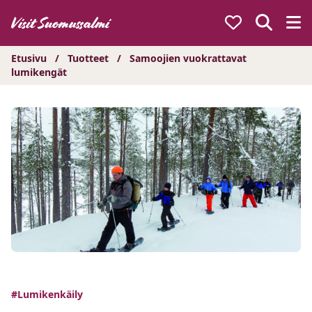
Hyppää
sisältöön
Etusivu
/
Tuotteet
/
Samoojien vuokrattavat
lumikengät
#Lumikenkäily