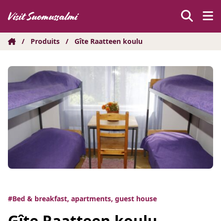
Hyppää
sisältöön
/
Produits
/
Gîte Raatteen koulu
#Bed & breakfast, apartments, guest house
Gîte Raatteen koulu