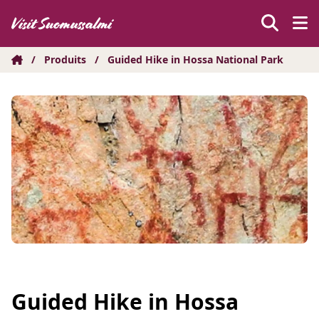
Hyppää
sisältöön
/
Produits
/
Guided Hike in Hossa National Park
Guided Hike in Hossa