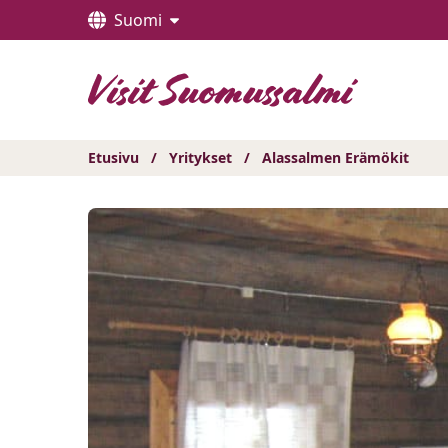
Hyppää
Suomi
sisältöön
Etusivu
/
Yritykset
/
Alassalmen Erämökit