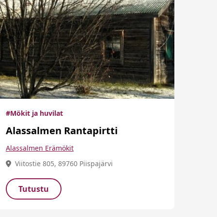
#Mökit ja huvilat
Alassalmen Rantapirtti
Alassalmen Erämökit
Viitostie 805, 89760 Piispajärvi
Tutustu