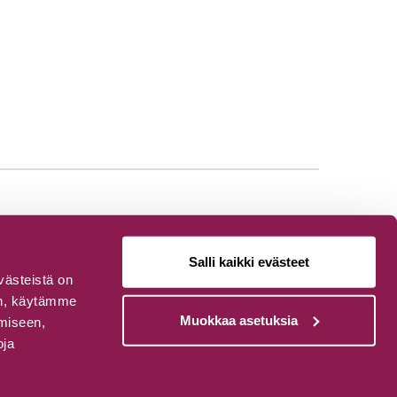
Salli kaikki evästeet
västeistä on
van, käytämme
Muokkaa asetuksia
ämiseen,
oja