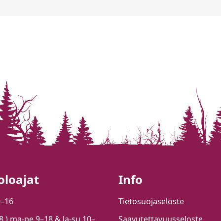
oloajat
Info
9–16
Tietosuojaseloste
.8.) ma-pe 9–18 & la-su 10–
Saavutettavuusseloste