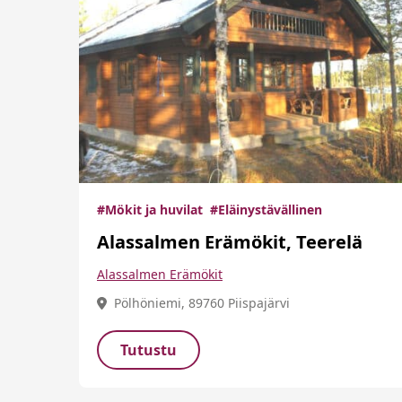
#Mökit ja huvilat
#Eläinystävällinen
Alassalmen Erämökit, Teerelä
Alassalmen Erämökit
Pölhöniemi, 89760 Piispajärvi
Tutustu