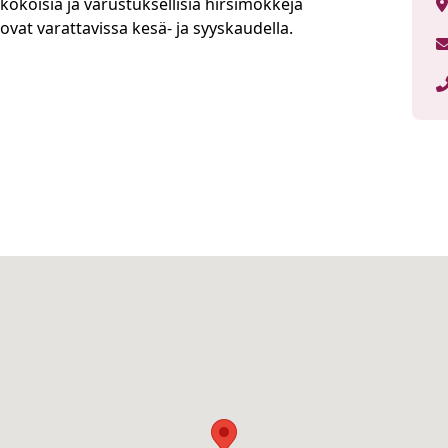
okoisia ja varustuksellisia hirsimökkejä
vat varattavissa kesä- ja syyskaudella.