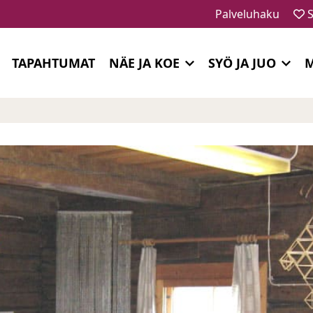
Palveluhaku
S
TAPAHTUMAT
NÄE JA KOE
SYÖ JA JUO
M