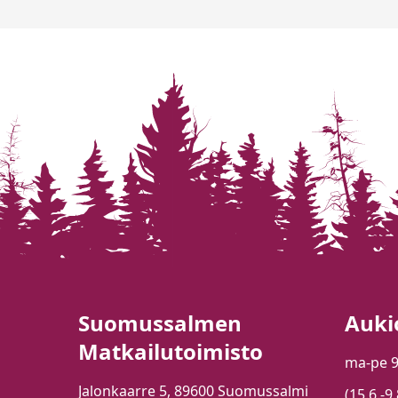
Suomussalmen
Auki
Matkailutoimisto
ma-pe 
Jalonkaarre 5, 89600 Suomussalmi
(15.6.-9