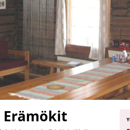
 Erämökit
Y