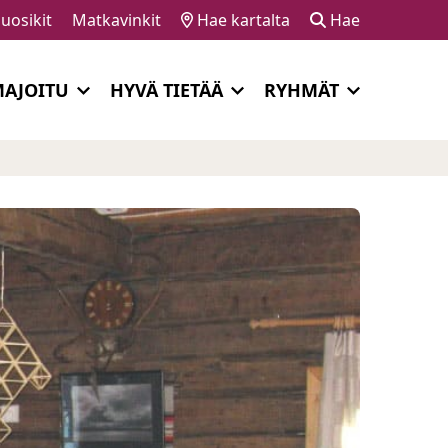
uosikit
Matkavinkit
Hae kartalta
Hae
AJOITU
HYVÄ TIETÄÄ
RYHMÄT