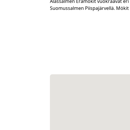
Alassalmen Erämökit vuokraavat eri k
Suomussalmen Piispajärvellä. Mökit o