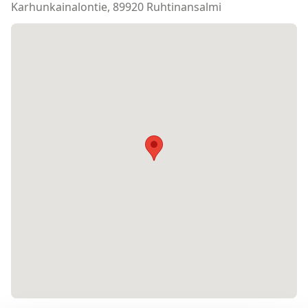
Karhunkainalontie, 89920 Ruhtinansalmi