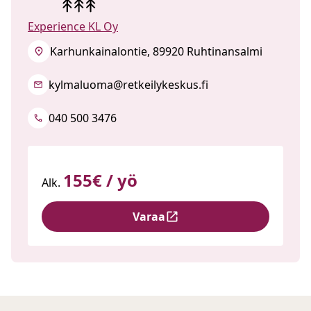
Experience KL Oy
Karhunkainalontie, 89920 Ruhtinansalmi
kylmaluoma@retkeilykeskus.fi
040 500 3476
155€ / yö
Alk.
Varaa