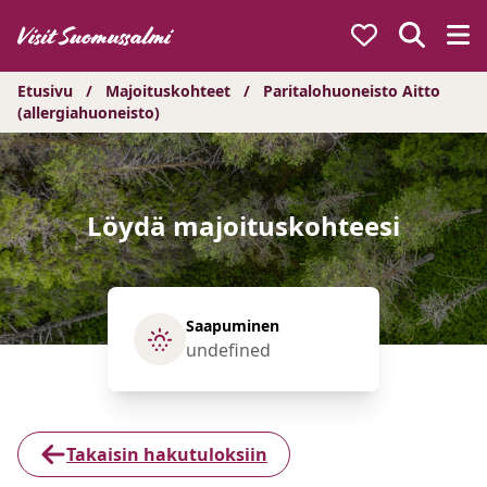
Hyppää
sisältöön
Etusivu
/
Majoituskohteet
/
Paritalohuoneisto Aitto
(allergiahuoneisto)
Löydä majoituskohteesi
Saapuminen
Takaisin hakutuloksiin