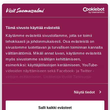
Tietoja majoituspaikasta
Tämä sivusto käyttää evästeitä
Käytämme evästeitä sivustollamme, jotta se toimii
Hirsiparitalot sijaitsevat Hossan kansallispuiston
tehokkaasti ja johdonmukaisesti. Osa evästeistä on
läheisyydessä, kristallinkirkkaan Öllörijärven äärellä.
sivustomme luotettavan ja turvallisen toiminnan kannalta
Paritaloilta pääsee suoraan kansallispuiston reiteille ja
välttämättömiä. Mikäli annat luvan, käytämme evästeitä
moottorikelkkaurille. Paritalohuoneisto Aitto on
myös sivustomme sisältöjen kehittämiseen,
allergiahuoneisto -ei lemmikkejä.
esimerkiksi: käyttäjätilastojen keräämiseen, YouTube-
videoiden näyttämiseen sekä Facebook- ja Twitter -
Mikäli vuokraajalla on tiedossa tärkeä palaveri, johon
virtojen esittämiseen. Lisätietoja löydät Tietosuoja-
täytyy valmistautua erityisen huolella,
sivuiltamme.
keskittymisrauhan merkitys nousee aivan omalle
tasolleen. Huoneistosta löytyvä 100 megainen
Näytä tiedot
valokuituyhteys tarjoaa hyvät edellytykset esim Teams-
palavereiden toteuttamiseen. Tämä paritalohuoneisto
sopii siis todella hyvin myös etätöitätekevälle, joka
Salli kaikki evästeet