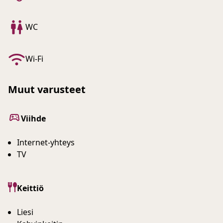
WC
Wi-Fi
Muut varusteet
Viihde
Internet-yhteys
TV
Keittiö
Liesi