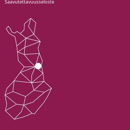
Saavutettavuusseloste