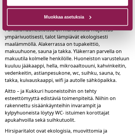
tarvitsee hiljaisuutta ja tilaa voidakseen keskittyä.
Varustelu
Muokkaa asetuksia
Paritalohuoneistoissa on mahdollista majoittua
ympärivuotisesti, talot lämpiävät ekologisesti
maalämmöllä. Alakerrassa on tupakeittiö,
makuuhuone, sauna ja takka. Yläkerran parvella on
makuutila kolmelle henkilölle. Huoneiston varusteluun
kuuluu jääkaappi, hella, mikroaaltouuni, kahvinkeitin,
vedenkeitin, astianpesukone, wc, suihku, sauna, tv,
takka, kuivauskaappi, wifi ja autolle sähköpaikka.
Aitto – ja Kukkuri huoneistoihin on tehty
esteettömyyttä edistäviä toimenpiteitä. Niihin on
rakennettu sisäänkäynteihin invarampit ja
kylpyhuoneista löytyy WC- istuimen korottajat
apukahvoilla sekä suihkutuolit.
Hirsiparitalot ovat ekologisia, muovittomia ja